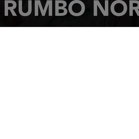
RUMBO NOR
STARTSEITE
HÄNDLER
RUMBO NORTE INVERSIONES
NAUTICAS SL -Paseo d
2 Locales
07820
SAN ANTO
Tel.: 34 9