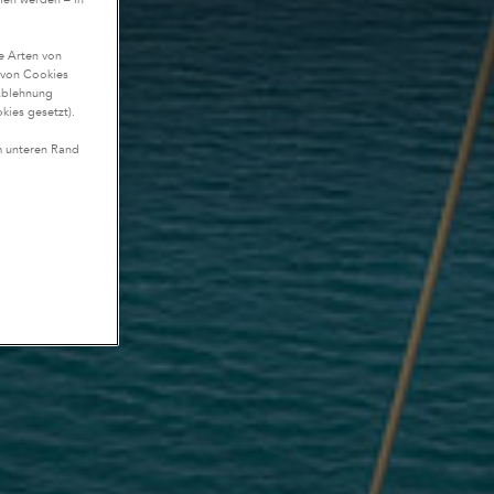
te Arten von
n von Cookies
Ablehnung
kies gesetzt).
m unteren Rand