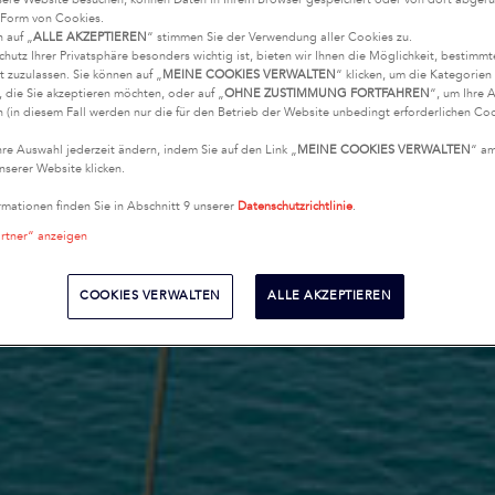
 Form von Cookies.
n auf „
ALLE AKZEPTIEREN
“ stimmen Sie der Verwendung aller Cookies zu.
chutz Ihrer Privatsphäre besonders wichtig ist, bieten wir Ihnen die Möglichkeit, bestimm
t zuzulassen. Sie können auf „
MEINE COOKIES VERWALTEN
“ klicken, um die Kategorie
 die Sie akzeptieren möchten, oder auf „
OHNE ZUSTIMMUNG FORTFAHREN
“, um Ihre 
 (in diesem Fall werden nur die für den Betrieb der Website unbedingt erforderlichen Coo
hre Auswahl jederzeit ändern, indem Sie auf den Link „
MEINE COOKIES VERWALTEN
“ a
nserer Website klicken.
rmationen finden Sie in Abschnitt 9 unserer
Datenschutzrichtlinie
.
artner“ anzeigen
COOKIES VERWALTEN
ALLE AKZEPTIEREN