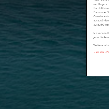
der Regel in
Durch Klicke
Da uns der S
Cookies nich
auszuwählen,
auszudrücken
Sie können I
jeder Seite u
Weitere Info
Liste der „P