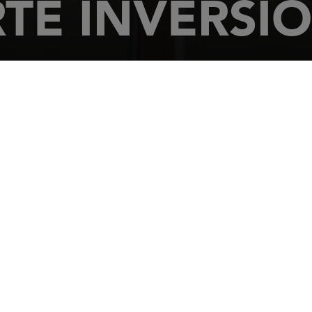
TE INVERSI
e la Mar. Ed.Faro
 8 y 10
NIO (IBIZA)
18272040