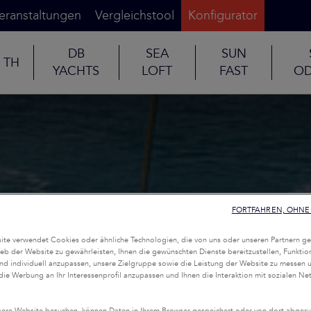
eranstaltungen
Vergleichstool
Konfigurator
DB
SEA
SUN
TH
YACHTS
LOFT
FAST
OD
FORTFAHREN, OHNE 
te verwendet Cookies oder ähnliche Technologien, die von uns oder unseren Partnern ge
eb der Website zu gewährleisten, Ihnen die gewünschten Dienste bereitzustellen, Funktio
nd individuell anzupassen, unsere Zielgruppe sowie die Leistung der Website zu messen 
 die Werbung an Ihr Interessenprofil anzupassen und Ihnen die Interaktion mit sozialen Ne
.
ere Website besuchen, können Daten in Ihrem Browser gespeichert oder von dort abgeru