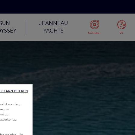
SUN
JEANNEAU
YSSEY
YACHTS
KONTAKT
DE
ZU AKZEPTIEREN
setzt werden,
nen zu
und zu
tzwerken zu
fen werden – in