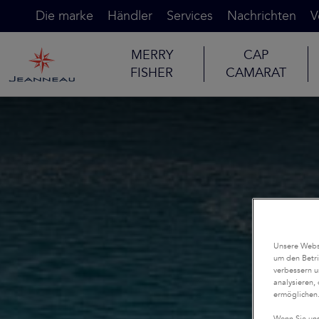
Die marke
Händler
Services
Nachrichten
V
MERRY
CAP
FISHER
CAMARAT
Unsere Websi
um den Betri
verbessern u
analysieren,
ermöglichen
Wenn Sie uns