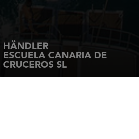
HÄNDLER
ESCUELA CANARIA DE
CRUCEROS SL
STARTSEITE
HÄNDLER
ESCUELA CANARIA DE CRUCEROS SL
C/ Miraflores 19
38003
Santa Cruz de Tenerife.
Tel.: +34922240559