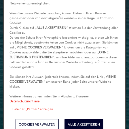
Netzwerken zu ermöglichen.
Wenn Sie unsere Website besuchen, können Daten in Ihrem Browser
gespeichert oder von dort abgerufen werden – in der Regel in Form von
Cookies.
Durch Klicken auf „
ALLE AKZEPTIEREN
“ stimmen Sie der Verwendung aller
Cookies zu.
Da uns der Schutz Ihrer Privatsphäre besonders wichtig ist, bieten wir Ihnen
die Möglichkeit, bestimmte Arten von Cookies nicht zuzulassen. Sie können
auf „
MEINE COOKIES VERWALTEN
“ klicken, um die Kategorien von
Cookies auszuwählen, die Sie akzeptieren möchten, oder auf „
OHNE
ZUSTIMMUNG FORTFAHREN
“, um Ihre Ablehnung auszudrücken (in diesem
Fall werden nur die für den Betrieb der Website unbedingt erforderlichen
Cookies gesetzt).
Sie können Ihre Auswahl jederzeit ändern, indem Sie auf den Link „
MEINE
COOKIES VERWALTEN
“ am unteren Rand jeder Seite unserer Website
klicken.
Weitere Informationen finden Sie in Abschnitt 9 unserer
Datenschutzrichtlinie
.
Liste der „Partner“ anzeigen
COOKIES VERWALTEN
ALLE AKZEPTIEREN