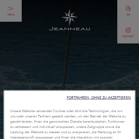
MENU
DE
KONTAKT
FORTFAHREN, OHNE ZU AKZEPTIEREN
Unsere Website verwendet Cookies oder ähnliche Technologien, die von
uns oder unseren Partnern gesetzt werden, um den Betrieb der Website zu
gewährleisten, Ihnen die gewünschten Dienste bereitzustellen, Funktionen
zu verbessern und individuell anzupassen, unsere Zielgruppe sowie die
Leistung der Website zu messen und zu analysieren, die Werbung an Ihr
Interessenprofil anzupassen und Ihnen die Interaktion mit sozialen