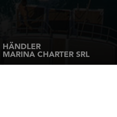
HÄNDLER
MARINA CHARTER SRL
STARTSEITE
HÄNDLER
MARINA CHARTER SRL
VIA INDIPENDENZA N.23
84121
SALERNO (SA)
Tel.: +39089726315