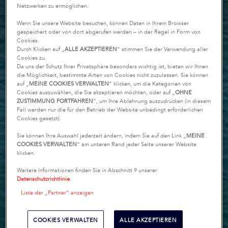
Netzwerken zu ermöglichen.
Wenn Sie unsere Website besuchen, können Daten in Ihrem Browser
gespeichert oder von dort abgerufen werden – in der Regel in Form von
Cookies.
Durch Klicken auf „
ALLE AKZEPTIEREN
“ stimmen Sie der Verwendung aller
Cookies zu.
Da uns der Schutz Ihrer Privatsphäre besonders wichtig ist, bieten wir Ihnen
die Möglichkeit, bestimmte Arten von Cookies nicht zuzulassen. Sie können
auf „
MEINE COOKIES VERWALTEN
“ klicken, um die Kategorien von
Cookies auszuwählen, die Sie akzeptieren möchten, oder auf „
OHNE
ZUSTIMMUNG FORTFAHREN
“, um Ihre Ablehnung auszudrücken (in diesem
Fall werden nur die für den Betrieb der Website unbedingt erforderlichen
Cookies gesetzt).
Sie können Ihre Auswahl jederzeit ändern, indem Sie auf den Link „
MEINE
COOKIES VERWALTEN
“ am unteren Rand jeder Seite unserer Website
klicken.
Weitere Informationen finden Sie in Abschnitt 9 unserer
Datenschutzrichtlinie
.
Liste der „Partner“ anzeigen
COOKIES VERWALTEN
ALLE AKZEPTIEREN