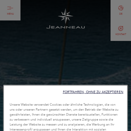
MENU
DE
KONTAKT
FORTFAHREN, OHNE ZU AKZEPTIEREN
Unsere Website verwendet Cookies oder ähnliche Technologien, die von
uns oder unseren Partnern gesetzt werden, um den Betrieb der Website zu
gewährleisten, Ihnen die gewünschten Dienste bereitzustellen, Funktionen
zu verbessern und individuell anzupassen, unsere Zielgruppe sowie die
Leistung der Website zu messen und zu analysieren, die Werbung an Ihr
Interessenprofil anzupassen und Ihnen die Interaktion mit sozialen