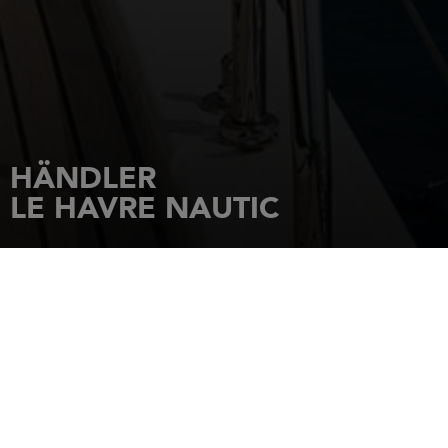
HÄNDLER
LE HAVRE NAUTIC
STARTSEITE
HÄNDLER
LE HAVRE NAUTIC
85 QUAI DU BRESIL HANGAR 43
76600
LE HAVRE
Tel.: 02 35 42 18 37