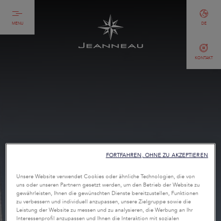
MENU
DE
KONTAKT
FORTFAHREN, OHNE ZU AKZEPTIEREN
Unsere Website verwendet Cookies oder ähnliche Technologien, die von
uns oder unseren Partnern gesetzt werden, um den Betrieb der Website zu
gewährleisten, Ihnen die gewünschten Dienste bereitzustellen, Funktionen
zu verbessern und individuell anzupassen, unsere Zielgruppe sowie die
Leistung der Website zu messen und zu analysieren, die Werbung an Ihr
Interessenprofil anzupassen und Ihnen die Interaktion mit sozialen