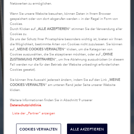
Netzwerken zu ermöglichen.
Wenn Sie unsere Website besuchen, können Daten in Ihrem Browser
gespeichert oder von dort abgerufen werden – in der Regel in Form von
Cookies.
Durch Klicken auf „
ALLE AKZEPTIEREN
“ stimmen Sie der Verwendung aller
Cookies zu.
Da uns der Schutz Ihrer Privatsphäre besonders wichtig ist, bieten wir Ihnen
die Möglichkeit, bestimmte Arten von Cookies nicht zuzulassen. Sie können
auf „
MEINE COOKIES VERWALTEN
“ klicken, um die Kategorien von
Cookies auszuwählen, die Sie akzeptieren möchten, oder auf „
OHNE
ZUSTIMMUNG FORTFAHREN
“, um Ihre Ablehnung auszudrücken (in diesem
Fall werden nur die für den Betrieb der Website unbedingt erforderlichen
Cookies gesetzt).
Sie können Ihre Auswahl jederzeit ändern, indem Sie auf den Link „
MEINE
COOKIES VERWALTEN
“ am unteren Rand jeder Seite unserer Website
klicken.
Weitere Informationen finden Sie in Abschnitt 9 unserer
Datenschutzrichtlinie
.
Liste der „Partner“ anzeigen
COOKIES VERWALTEN
ALLE AKZEPTIEREN