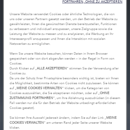
FORTFAHREN, OHNE ZU AKZEPTIEREN
Unsere Website verwendet Cookies oder ähnliche Technologien, die von
uns oder unseren Partnern gesetzt werden, um den Betrieb der Website zu
gewährleisten, Ihnen die gewünschten Dienste bereitzustellen, Funktionen
zu verbessern und individuell anzupassen, unsere Zielgruppe sowie die
Leistung der Website zu messen und zu analysieren, die Werbung an Ihr
Interessenprofil anzupassen und Ihnen die Interaktion mit sozialen
Netzwerken zu ermöglichen.
Wenn Sie unsere Website besuchen, können Daten in Ihrem Browser
gespeichert oder von dort abgerufen werden – in der Regel in Form von
Cookies.
Durch Klicken auf „
ALLE AKZEPTIEREN
“ stimmen Sie der Verwendung aller
Cookies zu.
Da uns der Schutz Ihrer Privatsphäre besonders wichtig ist, bieten wir Ihnen
die Möglichkeit, bestimmte Arten von Cookies nicht zuzulassen. Sie können
auf „
MEINE COOKIES VERWALTEN
“ klicken, um die Kategorien von
Cookies auszuwählen, die Sie akzeptieren möchten, oder auf „
OHNE
ZUSTIMMUNG FORTFAHREN
“, um Ihre Ablehnung auszudrücken (in diesem
Fall werden nur die für den Betrieb der Website unbedingt erforderlichen
Cookies gesetzt).
Sie können Ihre Auswahl jederzeit ändern, indem Sie auf den Link „
MEINE
COOKIES VERWALTEN
“ am unteren Rand jeder Seite unserer Website
klicken.