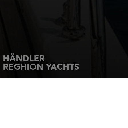
HÄNDLER
REGHION YACHTS
STARTSEITE
HÄNDLER
REGHION YACHTS
VIA MARINA VESCOVADO
89861
TROPEA (CALABRIA)
Tel.: +390697628732