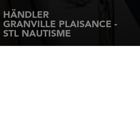
HÄNDLER
GRANVILLE PLAISANCE -
STL NAUTISME
STARTSEITE
HÄNDLER
GRANVILLE PLAISANCE - STL NAUTISME
GRANVILLE PLAISANCE 657 rue de
la Parfonterie
50400
GRANVILLE
Tel.: 02 33 69 22 75