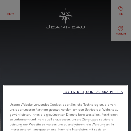
MENU
DE
KONTAKT
FORTFAHREN, OHNE ZU AKZEPTIEREN
Unsere Website verwendet Cookies oder ähnliche Technologien, die von
uns oder unseren Partnern gesetzt werden, um den Betrieb der Website zu
gewährleisten, Ihnen die gewünschten Dienste bereitzustellen, Funktionen
zu verbessern und individuell anzupassen, unsere Zielgruppe sowie die
Leistung der Website zu messen und zu analysieren, die Werbung an Ihr
Interessenprofil anzupassen und Ihnen die Interaktion mit sozialen