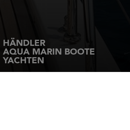
HÄNDLER
AQUA MARIN BOOTE
YACHTEN
STARTSEITE
HÄNDLER
AQUA MARIN BOOTE YACHTEN
Sylvia ARNDT Otto-Lilienthal-Str. 16/18
14542
WERDER (Havel)
Tel.: 49 / 3327.570.169