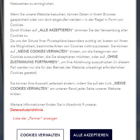
Netzwerken zu ermöglichen.
Wenn Sie unsere Website besuchen, können Daten in Ihrem Browser
gespeichert oder von dort abgerufen werden – in der Regel in Form von
Cookies.
Durch Klicken auf „
ALLE AKZEPTIEREN
“ stimmen Sie der Verwendung aller
Cookies zu.
Da uns der Schutz Ihrer Privatsphäre besonders wichtig ist, bieten wir Ihnen
die Möglichkeit, bestimmte Arten von Cookies nicht zuzulassen. Sie können
auf „
MEINE COOKIES VERWALTEN
“ klicken, um die Kategorien von
Cookies auszuwählen, die Sie akzeptieren möchten, oder auf „
OHNE
ZUSTIMMUNG FORTFAHREN
“, um Ihre Ablehnung auszudrücken (in diesem
Fall werden nur die für den Betrieb der Website unbedingt erforderlichen
Cookies gesetzt).
Sie können Ihre Auswahl jederzeit ändern, indem Sie auf den Link „
MEINE
COOKIES VERWALTEN
“ am unteren Rand jeder Seite unserer Website
klicken.
Weitere Informationen finden Sie in Abschnitt 9 unserer
Datenschutzrichtlinie
.
Liste der „Partner“ anzeigen
COOKIES VERWALTEN
ALLE AKZEPTIEREN