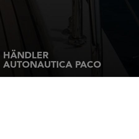
HÄNDLER
AUTONAUTICA PACO
STARTSEITE
HÄNDLER
AUTONAUTICA PACO
Avda Leon, 25
36960
SANXENXO (PONTEVEDRA)
Tel.: 34/986 720 268