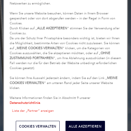
Netzwerken zu ermöglichen.
Wenn Sie unsere Website besuchen, können Daten in Ihrem Browser
gespeichert oder von dort abgerufen werden – in der Regel in Form von
Cookies.
Durch Klicken auf „
ALLE AKZEPTIEREN
“ stimmen Sie der Verwendung aller
Cookies zu.
Da uns der Schutz Ihrer Privatsphäre besonders wichtig ist, bieten wir Ihnen
die Möglichkeit, bestimmte Arten von Cookies nicht zuzulassen. Sie können
auf „
MEINE COOKIES VERWALTEN
“ klicken, um die Kategorien von
Cookies auszuwählen, die Sie akzeptieren möchten, oder auf „
OHNE
ZUSTIMMUNG FORTFAHREN
“, um Ihre Ablehnung auszudrücken (in diesem
Fall werden nur die für den Betrieb der Website unbedingt erforderlichen
Cookies gesetzt).
Sie können Ihre Auswahl jederzeit ändern, indem Sie auf den Link „
MEINE
COOKIES VERWALTEN
“ am unteren Rand jeder Seite unserer Website
klicken.
Weitere Informationen finden Sie in Abschnitt 9 unserer
Datenschutzrichtlinie
.
Liste der „Partner“ anzeigen
COOKIES VERWALTEN
ALLE AKZEPTIEREN