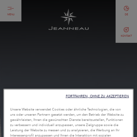
MENU
DE
KONTAKT
FORTFAHREN, OHNE ZU AKZEPTIEREN
Unsere Website verwendet Cookies oder ähnliche Technologien, die von
uns oder unseren Partnern gesetzt werden, um den Betrieb der Website zu
gewährleisten, Ihnen die gewünschten Dienste bereitzustellen, Funktionen
zu verbessern und individuell anzupassen, unsere Zielgruppe sowie die
Leistung der Website zu messen und zu analysieren, die Werbung an Ihr
Interessenprofil anzupassen und Ihnen die Interaktion mit sozialen