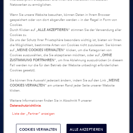
Netzwerken zu ermöglichen.
Wenn Sie unsere Website besuchen, können Daten in Ihrem Browser
gespeichert oder von dort abgerufen werden – in der Regel in Form von
Cookies.
Durch Klicken auf „
ALLE AKZEPTIEREN
“ stimmen Sie der Verwendung aller
Cookies zu.
Da uns der Schutz Ihrer Privatsphäre besonders wichtig ist, bieten wir Ihnen
die Möglichkeit, bestimmte Arten von Cookies nicht zuzulassen. Sie können
auf „
MEINE COOKIES VERWALTEN
“ klicken, um die Kategorien von
Cookies auszuwählen, die Sie akzeptieren möchten, oder auf „
OHNE
ZUSTIMMUNG FORTFAHREN
“, um Ihre Ablehnung auszudrücken (in diesem
Fall werden nur die für den Betrieb der Website unbedingt erforderlichen
Cookies gesetzt).
Sie können Ihre Auswahl jederzeit ändern, indem Sie auf den Link „
MEINE
COOKIES VERWALTEN
“ am unteren Rand jeder Seite unserer Website
klicken.
Weitere Informationen finden Sie in Abschnitt 9 unserer
Datenschutzrichtlinie
.
Liste der „Partner“ anzeigen
COOKIES VERWALTEN
ALLE AKZEPTIEREN