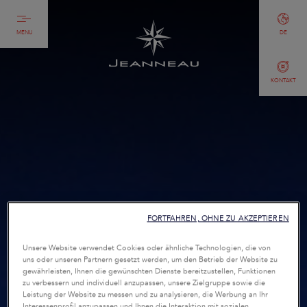
MENU
DE
KONTAKT
FORTFAHREN, OHNE ZU AKZEPTIEREN
Unsere Website verwendet Cookies oder ähnliche Technologien, die von
uns oder unseren Partnern gesetzt werden, um den Betrieb der Website zu
gewährleisten, Ihnen die gewünschten Dienste bereitzustellen, Funktionen
zu verbessern und individuell anzupassen, unsere Zielgruppe sowie die
Leistung der Website zu messen und zu analysieren, die Werbung an Ihr
Interessenprofil anzupassen und Ihnen die Interaktion mit sozialen