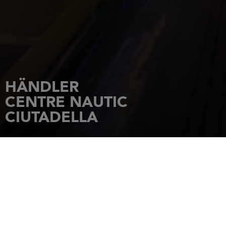
HÄNDLER
CENTRE NAUTIC
CIUTADELLA
STARTSEITE
HÄNDLER
CENTRE NAUTIC CIUTADELLA
POICI BIJUTERS, 23
07760
CIUTADELLA DE
MENORCA/BALEARES