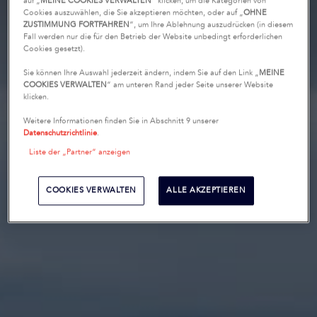
auf „
MEINE COOKIES VERWALTEN
“ klicken, um die Kategorien von
Cookies auszuwählen, die Sie akzeptieren möchten, oder auf „
OHNE
ZUSTIMMUNG FORTFAHREN
“, um Ihre Ablehnung auszudrücken (in diesem
Fall werden nur die für den Betrieb der Website unbedingt erforderlichen
Cookies gesetzt).
Sie können Ihre Auswahl jederzeit ändern, indem Sie auf den Link „
MEINE
COOKIES VERWALTEN
“ am unteren Rand jeder Seite unserer Website
klicken.
Weitere Informationen finden Sie in Abschnitt 9 unserer
Datenschutzrichtlinie
.
Liste der „Partner“ anzeigen
COOKIES VERWALTEN
ALLE AKZEPTIEREN