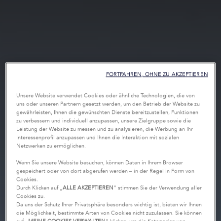
FORTFAHREN, OHNE ZU AKZEPTIEREN
Unsere Website verwendet Cookies oder ähnliche Technologien, die von
uns oder unseren Partnern gesetzt werden, um den Betrieb der Website zu
gewährleisten, Ihnen die gewünschten Dienste bereitzustellen, Funktionen
zu verbessern und individuell anzupassen, unsere Zielgruppe sowie die
Leistung der Website zu messen und zu analysieren, die Werbung an Ihr
Interessenprofil anzupassen und Ihnen die Interaktion mit sozialen
Netzwerken zu ermöglichen.
Wenn Sie unsere Website besuchen, können Daten in Ihrem Browser
gespeichert oder von dort abgerufen werden – in der Regel in Form von
Cookies.
Durch Klicken auf „
ALLE AKZEPTIEREN
“ stimmen Sie der Verwendung aller
Cookies zu.
Da uns der Schutz Ihrer Privatsphäre besonders wichtig ist, bieten wir Ihnen
die Möglichkeit, bestimmte Arten von Cookies nicht zuzulassen. Sie können