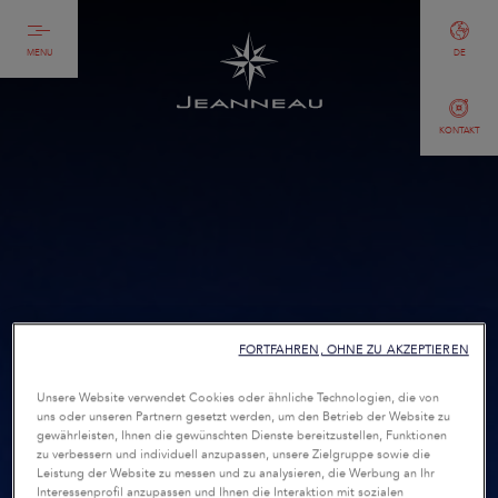
MENU
DE
KONTAKT
FORTFAHREN, OHNE ZU AKZEPTIEREN
Unsere Website verwendet Cookies oder ähnliche Technologien, die von
uns oder unseren Partnern gesetzt werden, um den Betrieb der Website zu
gewährleisten, Ihnen die gewünschten Dienste bereitzustellen, Funktionen
zu verbessern und individuell anzupassen, unsere Zielgruppe sowie die
Leistung der Website zu messen und zu analysieren, die Werbung an Ihr
Interessenprofil anzupassen und Ihnen die Interaktion mit sozialen