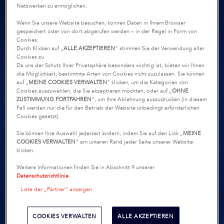
Netzwerken zu ermöglichen.
Wenn Sie unsere Website besuchen, können Daten in Ihrem Browser
gespeichert oder von dort abgerufen werden – in der Regel in Form von
Cookies.
Durch Klicken auf „
ALLE AKZEPTIEREN
“ stimmen Sie der Verwendung aller
Cookies zu.
Da uns der Schutz Ihrer Privatsphäre besonders wichtig ist, bieten wir Ihnen
die Möglichkeit, bestimmte Arten von Cookies nicht zuzulassen. Sie können
auf „
MEINE COOKIES VERWALTEN
“ klicken, um die Kategorien von
Cookies auszuwählen, die Sie akzeptieren möchten, oder auf „
OHNE
ZUSTIMMUNG FORTFAHREN
“, um Ihre Ablehnung auszudrücken (in diesem
Fall werden nur die für den Betrieb der Website unbedingt erforderlichen
Cookies gesetzt).
Sie können Ihre Auswahl jederzeit ändern, indem Sie auf den Link „
MEINE
COOKIES VERWALTEN
“ am unteren Rand jeder Seite unserer Website
klicken.
Weitere Informationen finden Sie in Abschnitt 9 unserer
Datenschutzrichtlinie
.
Liste der „Partner“ anzeigen
COOKIES VERWALTEN
ALLE AKZEPTIEREN