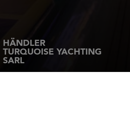
HÄNDLER
TURQUOISE YACHTING
SARL
STARTSEITE
HÄNDLER
TURQUOISE YACHTING SARL
Zone du Lareinty
97232
LE LAMENTIN
Tel.: 596 596 63 30 30