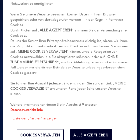
Netzwerken zu ermöglichen.
Wenn Sie unsere Website besuchen, können Daten in Ihrem Browser
gespeichert oder von dort abgerufen werden – in der Regel in Form von
Cookies.
Durch Klicken auf „
ALLE AKZEPTIEREN
“ stimmen Sie der Verwendung aller
Cookies zu.
Da uns der Schutz Ihrer Privatsphäre besonders wichtig ist, bieten wir Ihnen
die Möglichkeit, bestimmte Arten von Cookies nicht zuzulassen. Sie können
auf „
MEINE COOKIES VERWALTEN
“ klicken, um die Kategorien von
Cookies auszuwählen, die Sie akzeptieren möchten, oder auf „
OHNE
ZUSTIMMUNG FORTFAHREN
“, um Ihre Ablehnung auszudrücken (in diesem
Fall werden nur die für den Betrieb der Website unbedingt erforderlichen
Cookies gesetzt).
Sie können Ihre Auswahl jederzeit ändern, indem Sie auf den Link „
MEINE
COOKIES VERWALTEN
“ am unteren Rand jeder Seite unserer Website
klicken.
Weitere Informationen finden Sie in Abschnitt 9 unserer
Datenschutzrichtlinie
.
Liste der „Partner“ anzeigen
COOKIES VERWALTEN
ALLE AKZEPTIEREN