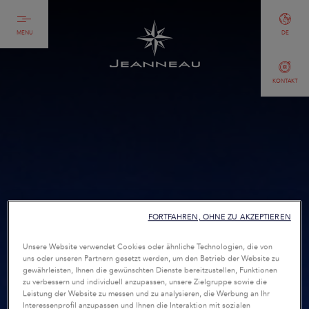
MENU
DE
KONTAKT
FORTFAHREN, OHNE ZU AKZEPTIEREN
Unsere Website verwendet Cookies oder ähnliche Technologien, die von
uns oder unseren Partnern gesetzt werden, um den Betrieb der Website zu
gewährleisten, Ihnen die gewünschten Dienste bereitzustellen, Funktionen
zu verbessern und individuell anzupassen, unsere Zielgruppe sowie die
Leistung der Website zu messen und zu analysieren, die Werbung an Ihr
Interessenprofil anzupassen und Ihnen die Interaktion mit sozialen