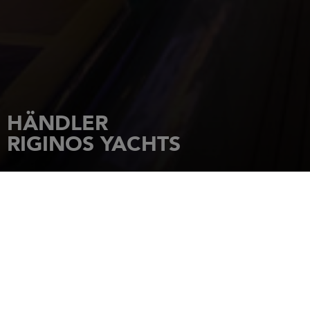
HÄNDLER
RIGINOS YACHTS
STARTSEITE
HÄNDLER
RIGINOS YACHTS
Pergamou 27 Str
16675
GLYFADA
Tel.: 210 962 2 74