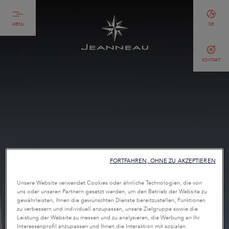
MENU
DE
KONTAKT
FORTFAHREN, OHNE ZU AKZEPTIEREN
Unsere Website verwendet Cookies oder ähnliche Technologien, die von
uns oder unseren Partnern gesetzt werden, um den Betrieb der Website zu
gewährleisten, Ihnen die gewünschten Dienste bereitzustellen, Funktionen
zu verbessern und individuell anzupassen, unsere Zielgruppe sowie die
Leistung der Website zu messen und zu analysieren, die Werbung an Ihr
Interessenprofil anzupassen und Ihnen die Interaktion mit sozialen