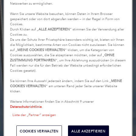
Netzwerken zu ermöglichen.
Wenn Sie unsere Website besuchen, können Daten in Ihrem Browser
gespeichert oder von dort abgerufen werden – in der Regel in Form von
Cookies.
Durch Klicken auf „
ALLE AKZEPTIEREN
“ stimmen Sie der Verwendung aller
Cookies zu.
Da uns der Schutz Ihrer Privatsphäre besonders wichtig ist, bieten wir Ihnen
die Möglichkeit, bestimmte Arten von Cookies nicht zuzulassen. Sie können
auf „
MEINE COOKIES VERWALTEN
“ klicken, um die Kategorien von
Cookies auszuwählen, die Sie akzeptieren möchten, oder auf „
OHNE
ZUSTIMMUNG FORTFAHREN
“, um Ihre Ablehnung auszudrücken (in diesem
Fall werden nur die für den Betrieb der Website unbedingt erforderlichen
Cookies gesetzt).
Sie können Ihre Auswahl jederzeit ändern, indem Sie auf den Link „
MEINE
COOKIES VERWALTEN
“ am unteren Rand jeder Seite unserer Website
klicken.
Weitere Informationen finden Sie in Abschnitt 9 unserer
Datenschutzrichtlinie
.
Liste der „Partner“ anzeigen
COOKIES VERWALTEN
ALLE AKZEPTIEREN