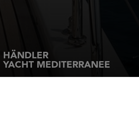
HÄNDLER
YACHT MEDITERRANEE
STARTSEITE
HÄNDLER
YACHT MEDITERRANEE
PORT DE LA POINTE ROUGE
13008
MARSEILLE
Tel.: 04.91.72.28.12