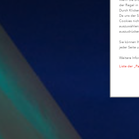
der Regel in
Durch Klicke
Da uns der S
Cookies nich
auszuwählen,
auszudrücken
Sie können I
jeder Seite u
Weitere Info
Liste der „P