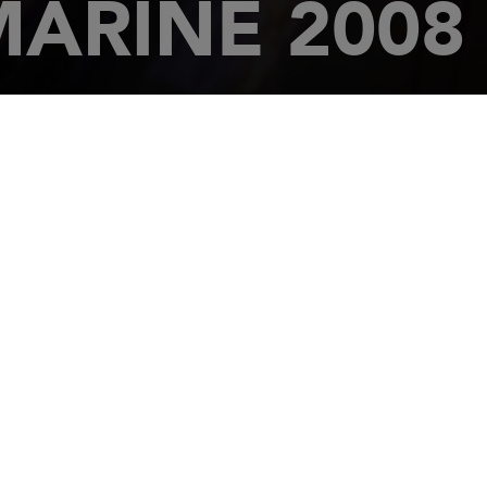
ARINE 2008 
mpsons MARINA
ONS-GUERNESEY
81 248 466