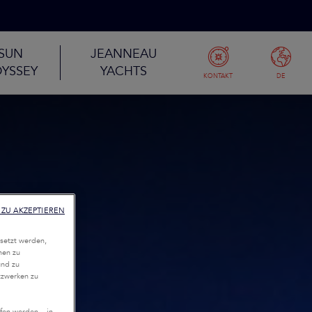
SUN
JEANNEAU
YSSEY
YACHTS
KONTAKT
DE
ZU AKZEPTIEREN
setzt werden,
nen zu
und zu
tzwerken zu
fen werden – in