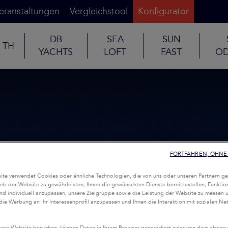
eranstaltungen
Vergleichstool
Konfigurator
DB
SEA
SUN
TH
YACHTS
LOFT
FAST
OD
FORTFAHREN, OHNE 
te verwendet Cookies oder ähnliche Technologien, die von uns oder unseren Partnern ge
eb der Website zu gewährleisten, Ihnen die gewünschten Dienste bereitzustellen, Funktio
nd individuell anzupassen, unsere Zielgruppe sowie die Leistung der Website zu messen 
 die Werbung an Ihr Interessenprofil anzupassen und Ihnen die Interaktion mit sozialen Ne
.
ere Website besuchen, können Daten in Ihrem Browser gespeichert oder von dort abgeru