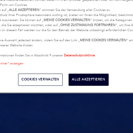
 Form von Cookies.
n auf „
ALLE AKZEPTIEREN
“ stimmen Sie der Verwendung aller Cookies zu.
chutz Ihrer Privatsphäre besonders wichtig ist, bieten wir Ihnen die Möglichkeit, bestimm
t zuzulassen. Sie können auf „
MEINE COOKIES VERWALTEN
“ klicken, um die Kategorie
 die Sie akzeptieren möchten, oder auf „
OHNE ZUSTIMMUNG FORTFAHREN
“, um Ihre 
 (in diesem Fall werden nur die für den Betrieb der Website unbedingt erforderlichen Coo
hre Auswahl jederzeit ändern, indem Sie auf den Link „
MEINE COOKIES VERWALTEN
“ a
nserer Website klicken.
rmationen finden Sie in Abschnitt 9 unserer
Datenschutzrichtlinie
.
artner“ anzeigen
COOKIES VERWALTEN
ALLE AKZEPTIEREN