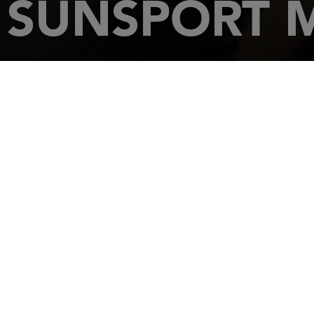
SUNSPORT M
STARTSEITE
HÄNDLER
SUNSPORT MARINE 2008 LTD
Southside St Sa
GY2 4QJ
ST SAMPS
Tel.: + 44 14