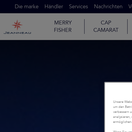
Die marke
Händler
Services
Nachrichten
V
MERRY
CAP
FISHER
CAMARAT
Unsere Websi
um den Betri
verbessern u
analysieren,
ermöglichen
Wenn Sie uns