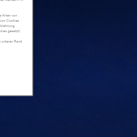
te Arten von
n von Cookies
Ablehnung
kies gesetzt).
m unteren Rand