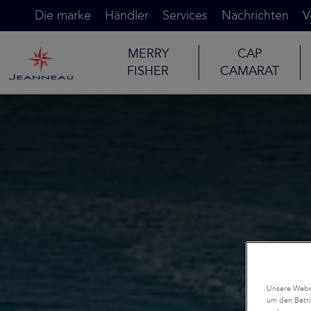
Die marke
Händler
Services
Nachrichten
V
MERRY
CAP
FISHER
CAMARAT
Unsere Websi
um den Betri