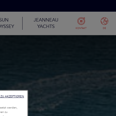
SUN
JEANNEAU
YSSEY
YACHTS
KONTAKT
DE
ZU AKZEPTIEREN
setzt werden,
nen zu