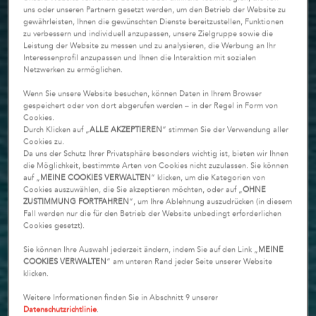
uns oder unseren Partnern gesetzt werden, um den Betrieb der Website zu
gewährleisten, Ihnen die gewünschten Dienste bereitzustellen, Funktionen
zu verbessern und individuell anzupassen, unsere Zielgruppe sowie die
Leistung der Website zu messen und zu analysieren, die Werbung an Ihr
Interessenprofil anzupassen und Ihnen die Interaktion mit sozialen
Netzwerken zu ermöglichen.
Wenn Sie unsere Website besuchen, können Daten in Ihrem Browser
gespeichert oder von dort abgerufen werden – in der Regel in Form von
Cookies.
Durch Klicken auf „
ALLE AKZEPTIEREN
“ stimmen Sie der Verwendung aller
Cookies zu.
Da uns der Schutz Ihrer Privatsphäre besonders wichtig ist, bieten wir Ihnen
die Möglichkeit, bestimmte Arten von Cookies nicht zuzulassen. Sie können
auf „
MEINE COOKIES VERWALTEN
“ klicken, um die Kategorien von
Cookies auszuwählen, die Sie akzeptieren möchten, oder auf „
OHNE
ZUSTIMMUNG FORTFAHREN
“, um Ihre Ablehnung auszudrücken (in diesem
Fall werden nur die für den Betrieb der Website unbedingt erforderlichen
Cookies gesetzt).
Sie können Ihre Auswahl jederzeit ändern, indem Sie auf den Link „
MEINE
COOKIES VERWALTEN
“ am unteren Rand jeder Seite unserer Website
klicken.
Weitere Informationen finden Sie in Abschnitt 9 unserer
Datenschutzrichtlinie
.