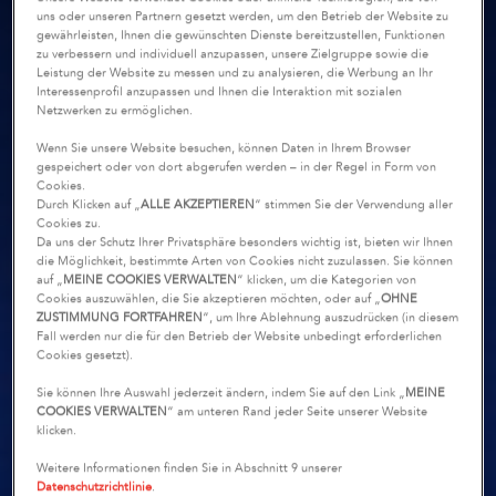
uns oder unseren Partnern gesetzt werden, um den Betrieb der Website zu
gewährleisten, Ihnen die gewünschten Dienste bereitzustellen, Funktionen
zu verbessern und individuell anzupassen, unsere Zielgruppe sowie die
Leistung der Website zu messen und zu analysieren, die Werbung an Ihr
Interessenprofil anzupassen und Ihnen die Interaktion mit sozialen
Netzwerken zu ermöglichen.
Wenn Sie unsere Website besuchen, können Daten in Ihrem Browser
gespeichert oder von dort abgerufen werden – in der Regel in Form von
Cookies.
Durch Klicken auf „
ALLE AKZEPTIEREN
“ stimmen Sie der Verwendung aller
Cookies zu.
Da uns der Schutz Ihrer Privatsphäre besonders wichtig ist, bieten wir Ihnen
die Möglichkeit, bestimmte Arten von Cookies nicht zuzulassen. Sie können
auf „
MEINE COOKIES VERWALTEN
“ klicken, um die Kategorien von
Cookies auszuwählen, die Sie akzeptieren möchten, oder auf „
OHNE
ZUSTIMMUNG FORTFAHREN
“, um Ihre Ablehnung auszudrücken (in diesem
Fall werden nur die für den Betrieb der Website unbedingt erforderlichen
Cookies gesetzt).
Sie können Ihre Auswahl jederzeit ändern, indem Sie auf den Link „
MEINE
COOKIES VERWALTEN
“ am unteren Rand jeder Seite unserer Website
klicken.
Weitere Informationen finden Sie in Abschnitt 9 unserer
Datenschutzrichtlinie
.