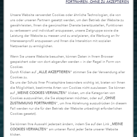
FORTFAHREN, OHNE ZU AKZEPTIEREN
Unsere Website verwendet Cookies oder ähnliche Technologien, die von
uns oder unseren Partnern gesetzt werden, um den Betrieb der Website zu
gewährleisten, Ihnen die gewünschten Dienste bereitzustellen, Funktionen
zu verbessern und individuell anzupassen, unsere Zielgruppe sowie die
Leistung der Website zu messen und zu analysieren, die Werbung an Ihr
Interessenprofil anzupassen und Ihnen die Interaktion mit sozialen
Netzwerken zu ermöglichen.
Wenn Sie unsere Website besuchen, können Daten in Ihrem Browser
gespeichert oder von dort abgerufen werden – in der Regel in Form von
Cookies.
Durch Klicken auf „
ALLE AKZEPTIEREN
“ stimmen Sie der Verwendung aller
Cookies zu.
Da uns der Schutz Ihrer Privatsphäre besonders wichtig ist, bieten wir Ihnen
die Möglichkeit, bestimmte Arten von Cookies nicht zuzulassen. Sie können
auf „
MEINE COOKIES VERWALTEN
“ klicken, um die Kategorien von
Cookies auszuwählen, die Sie akzeptieren möchten, oder auf „
OHNE
ZUSTIMMUNG FORTFAHREN
“, um Ihre Ablehnung auszudrücken (in diesem
Fall werden nur die für den Betrieb der Website unbedingt erforderlichen
Cookies gesetzt).
Sie können Ihre Auswahl jederzeit ändern, indem Sie auf den Link „
MEINE
COOKIES VERWALTEN
“ am unteren Rand jeder Seite unserer Website
klicken.