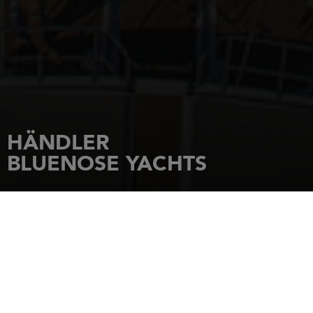
HÄNDLER
BLUENOSE YACHTS
STARTSEITE
HÄNDLER
BLUENOSE YACHTS
39 Alexander Road
Portsmouth
,
Rhode Island
,
02871
Tel.: 4013002988