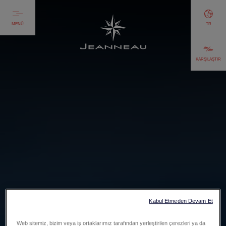
MENÜ
TR
KARŞILAŞTIR
Kabul Etmeden Devam Et
Web sitemiz, bizim veya iş ortaklarımız tarafından yerleştirilen çerezleri ya da