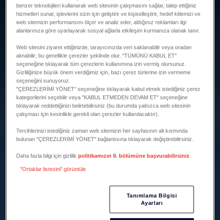
benzer teknolojileri kullanarak web sitesinin çalışmasını sağlar, talep ettiğiniz
hizmetleri sunar, işlevlerini sizin için geliştirir ve kişiselleştirir, hedef kitlemizi ve
web sitemizin performansını ölçer ve analiz eder, aldığınız reklamları ilgi
alanlarınıza göre uyarlayarak sosyal ağlarla etkileşim kurmanıza olanak tanır.
Web sitesini ziyaret ettiğinizde, tarayıcınızda veri saklanabilir veya oradan
alınabilir; bu genellikle çerezler şeklinde olur. "TÜMÜNÜ KABUL ET"
seçeneğine tıklayarak tüm çerezlerin kullanımına izin vermiş olursunuz.
Gizliliğinize büyük önem verdiğimiz için, bazı çerez türlerine izin vermeme
seçeneğini sunuyoruz.
"ÇEREZLERİMİ YÖNET" seçeneğine tıklayarak kabul etmek istediğiniz çerez
kategorilerini seçebilir veya "KABUL ETMEDEN DEVAM ET" seçeneğine
tıklayarak reddettiğinizi belirtebilirsiniz (bu durumda yalnızca web sitesinin
çalışması için kesinlikle gerekli olan çerezler kullanılacaktır).
Tercihlerinizi istediğiniz zaman web sitemizin her sayfasının alt kısmında
bulunan "ÇEREZLERİMİ YÖNET" bağlantısına tıklayarak değiştirebilirsiniz.
Daha fazla bilgi için gizlilik
politikamızın 9. bölümüne başvurabilirsiniz
.
"Ortaklar listesini" görüntüle
Tanımlama Bilgisi
Ayarları