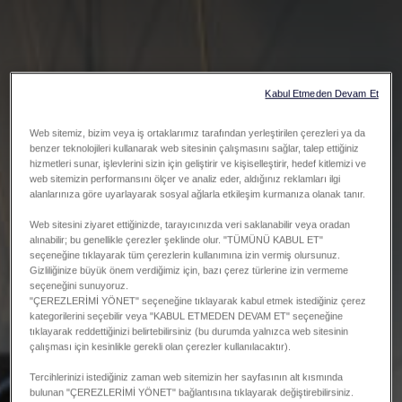
Kabul Etmeden Devam Et
Web sitemiz, bizim veya iş ortaklarımız tarafından yerleştirilen çerezleri ya da
benzer teknolojileri kullanarak web sitesinin çalışmasını sağlar, talep ettiğiniz
hizmetleri sunar, işlevlerini sizin için geliştirir ve kişiselleştirir, hedef kitlemizi ve
web sitemizin performansını ölçer ve analiz eder, aldığınız reklamları ilgi
alanlarınıza göre uyarlayarak sosyal ağlarla etkileşim kurmanıza olanak tanır.
Web sitesini ziyaret ettiğinizde, tarayıcınızda veri saklanabilir veya oradan
alınabilir; bu genellikle çerezler şeklinde olur. "TÜMÜNÜ KABUL ET"
seçeneğine tıklayarak tüm çerezlerin kullanımına izin vermiş olursunuz.
Gizliliğinize büyük önem verdiğimiz için, bazı çerez türlerine izin vermeme
seçeneğini sunuyoruz.
"ÇEREZLERİMİ YÖNET" seçeneğine tıklayarak kabul etmek istediğiniz çerez
kategorilerini seçebilir veya "KABUL ETMEDEN DEVAM ET" seçeneğine
tıklayarak reddettiğinizi belirtebilirsiniz (bu durumda yalnızca web sitesinin
çalışması için kesinlikle gerekli olan çerezler kullanılacaktır).
Tercihlerinizi istediğiniz zaman web sitemizin her sayfasının alt kısmında
bulunan "ÇEREZLERİMİ YÖNET" bağlantısına tıklayarak değiştirebilirsiniz.