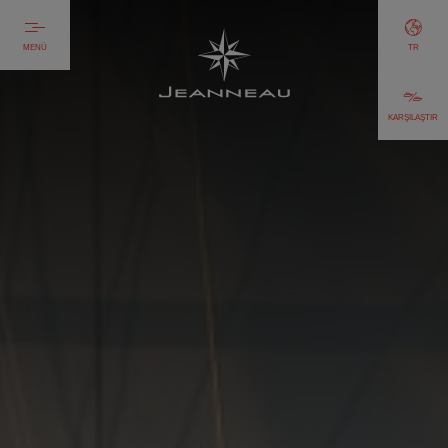
MENÜ
TR
KARŞILAŞTIR