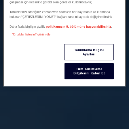
çalışması için kesinlikle gerekli olan çerezler kullanılacaktır).
Tercihlerinizi istediğiniz zaman web sitemizin her sayfasının alt kısmında
bulunan "ÇEREZLERİMİ YÖNET" bağlantısına tıklayarak değiştirebilirsiniz.
Daha fazla bilgi için gizlilik
politikamızın 9. bölümüne başvurabilirsiniz
.
"Ortaklar listesini" görüntüle
Tanımlama Bilgisi
Ayarları
Tüm Tanımlama
Bilgilerini Kabul Et