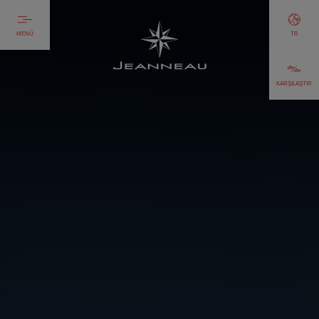
MENÜ
TR
KARŞILAŞTIR