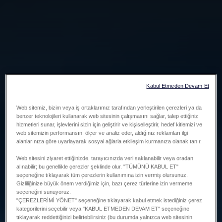
Kabul Etmeden Devam Et
Web sitemiz, bizim veya iş ortaklarımız tarafından yerleştirilen çerezleri ya da
benzer teknolojileri kullanarak web sitesinin çalışmasını sağlar, talep ettiğiniz
hizmetleri sunar, işlevlerini sizin için geliştirir ve kişiselleştirir, hedef kitlemizi ve
web sitemizin performansını ölçer ve analiz eder, aldığınız reklamları ilgi
alanlarınıza göre uyarlayarak sosyal ağlarla etkileşim kurmanıza olanak tanır.
Web sitesini ziyaret ettiğinizde, tarayıcınızda veri saklanabilir veya oradan
alınabilir; bu genellikle çerezler şeklinde olur. "TÜMÜNÜ KABUL ET"
seçeneğine tıklayarak tüm çerezlerin kullanımına izin vermiş olursunuz.
Gizliliğinize büyük önem verdiğimiz için, bazı çerez türlerine izin vermeme
seçeneğini sunuyoruz.
"ÇEREZLERİMİ YÖNET" seçeneğine tıklayarak kabul etmek istediğiniz çerez
kategorilerini seçebilir veya "KABUL ETMEDEN DEVAM ET" seçeneğine
tıklayarak reddettiğinizi belirtebilirsiniz (bu durumda yalnızca web sitesinin