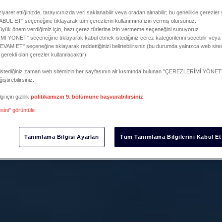
iyaret ettiğinizde, tarayıcınızda veri saklanabilir veya oradan alınabilir; bu genellikle çerezler 
L ET" seçeneğine tıklayarak tüm çerezlerin kullanımına izin vermiş olursunuz.
 büyük önem verdiğimiz için, bazı çerez türlerine izin vermeme seçeneğini sunuyoruz.
 YÖNET" seçeneğine tıklayarak kabul etmek istediğiniz çerez kategorilerini seçebilir vey
M ET" seçeneğine tıklayarak reddettiğinizi belirtebilirsiniz (bu durumda yalnızca web sites
e gerekli olan çerezler kullanılacaktır).
zi istediğiniz zaman web sitemizin her sayfasının alt kısmında bulunan "ÇEREZLERİMİ YÖNET"
iştirebilirsiniz.
i için gizlilik
politikamızın 9. bölümüne başvurabilirsiniz
.
esini" görüntüle
Tanımlama Bilgisi Ayarları
Tüm Tanımlama Bilgilerini Kabul Et