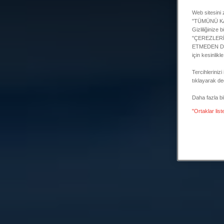
Web sitesini z
"TÜMÜNÜ KABU
Gizliliğinize
"ÇEREZLERİMİ
ETMEDEN DEVA
için kesinlikl
Tercihlerini
tıklayarak değ
Daha fazla bilg
"Ortaklar list