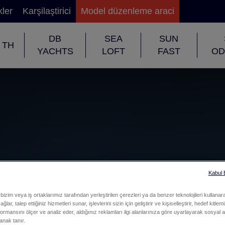
kler
Karşilaştirici
Model düzenleme araci
DB
SEA
SUN
TH
YACHTS
LOFT
FAST
OD
Kabul
bizim veya iş ortaklarımız tarafından yerleştirilen çerezleri ya da benzer teknolojileri kullanar
ğlar, talep ettiğiniz hizmetleri sunar, işlevlerini sizin için geliştirir ve kişiselleştirir, hedef kitle
formansını ölçer ve analiz eder, aldığınız reklamları ilgi alanlarınıza göre uyarlayarak sosyal a
anak tanır.