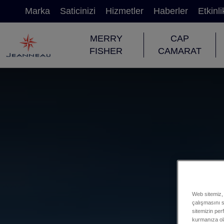
Marka
Saticinizi
Hizmetler
Haberler
Etkinli
MERRY
CAP
FISHER
CAMARAT
Web sitemiz, 
çalışmasını sa
sitemizin per
kurmanıza ol