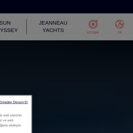
SUN
JEANNEAU
YSSEY
YACHTS
İLETIŞIM
TR
 Etmeden Devam Et
ak web sitesinin
mizi ve web
ğlarla etkileşim