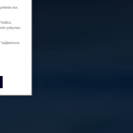
şeklinde olur.
a "KABUL
inin çalışması
 bağlantısına