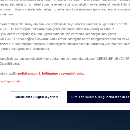
ğlar, talep ettiğiniz hizmetleri sunar, işlevlerini sizin için geliştirir ve kişiselleştirir, hedef kitle
formansını ölçer ve analiz eder, aldığınız reklamları ilgi alanlarınıza göre uyarlayarak sosyal a
anak tanır.
iyaret ettiğinizde, tarayıcınızda veri saklanabilir veya oradan alınabilir; bu genellikle çerezler 
L ET" seçeneğine tıklayarak tüm çerezlerin kullanımına izin vermiş olursunuz.
 büyük önem verdiğimiz için, bazı çerez türlerine izin vermeme seçeneğini sunuyoruz.
 YÖNET" seçeneğine tıklayarak kabul etmek istediğiniz çerez kategorilerini seçebilir vey
M ET" seçeneğine tıklayarak reddettiğinizi belirtebilirsiniz (bu durumda yalnızca web sites
e gerekli olan çerezler kullanılacaktır).
zi istediğiniz zaman web sitemizin her sayfasının alt kısmında bulunan "ÇEREZLERİMİ YÖNET"
iştirebilirsiniz.
i için gizlilik
politikamızın 9. bölümüne başvurabilirsiniz
.
esini" görüntüle
Tanımlama Bilgisi Ayarları
Tüm Tanımlama Bilgilerini Kabul Et