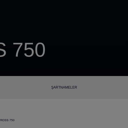
 750
ŞARTNAMELER
TROSS 750