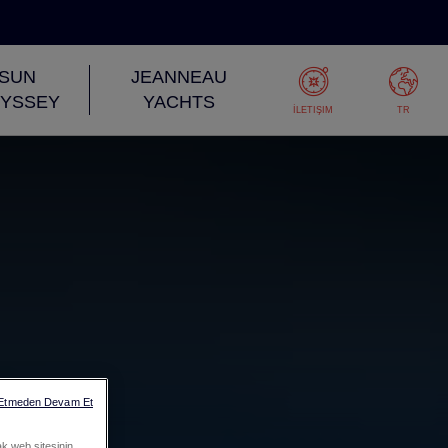
SUN
JEANNEAU
YSSEY
YACHTS
İLETIŞIM
TR
 Etmeden Devam Et
ak web sitesinin