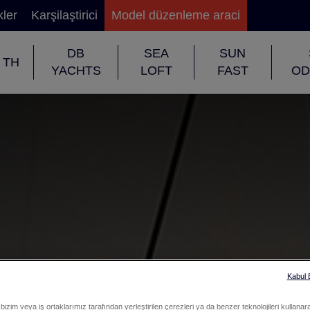
kler
Karşilaştirici
Model düzenleme araci
DB
SEA
SUN
TH
YACHTS
LOFT
FAST
OD
Kabul
bizim veya iş ortaklarımız tarafından yerleştirilen çerezleri ya da benzer teknolojileri kullanar