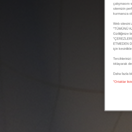
çalışmasını sa
sitemizin per
kurmanıza ol
Web sitesini z
"TÜMÜNÜ KABU
Gizliliğinize
"ÇEREZLERİMİ
ETMEDEN DEVA
için kesinlikl
Tercihlerini
tıklayarak değ
Daha fazla bilg
"Ortaklar list