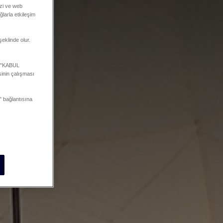
mizi ve web
ğlarla etkileşim
şeklinde olur.
a "KABUL
inin çalışması
 bağlantısına