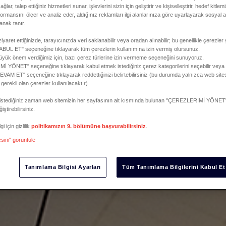
ğlar, talep ettiğiniz hizmetleri sunar, işlevlerini sizin için geliştirir ve kişiselleştirir, hedef kitle
formansını ölçer ve analiz eder, aldığınız reklamları ilgi alanlarınıza göre uyarlayarak sosyal a
anak tanır.
iyaret ettiğinizde, tarayıcınızda veri saklanabilir veya oradan alınabilir; bu genellikle çerezler 
L ET" seçeneğine tıklayarak tüm çerezlerin kullanımına izin vermiş olursunuz.
 büyük önem verdiğimiz için, bazı çerez türlerine izin vermeme seçeneğini sunuyoruz.
 YÖNET" seçeneğine tıklayarak kabul etmek istediğiniz çerez kategorilerini seçebilir vey
M ET" seçeneğine tıklayarak reddettiğinizi belirtebilirsiniz (bu durumda yalnızca web sites
e gerekli olan çerezler kullanılacaktır).
zi istediğiniz zaman web sitemizin her sayfasının alt kısmında bulunan "ÇEREZLERİMİ YÖNET"
iştirebilirsiniz.
i için gizlilik
politikamızın 9. bölümüne başvurabilirsiniz
.
esini" görüntüle
Tanımlama Bilgisi Ayarları
Tüm Tanımlama Bilgilerini Kabul Et