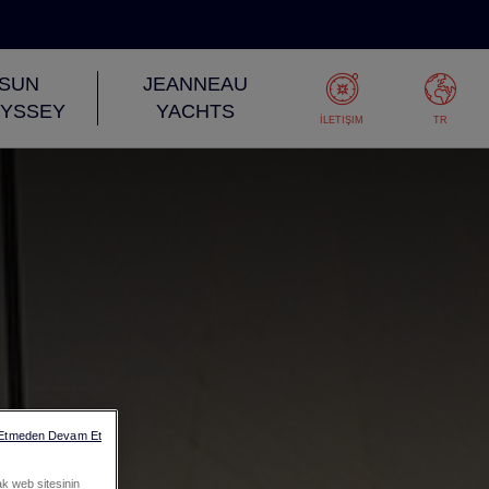
SUN
JEANNEAU
YSSEY
YACHTS
İLETIŞIM
TR
 Etmeden Devam Et
ak web sitesinin