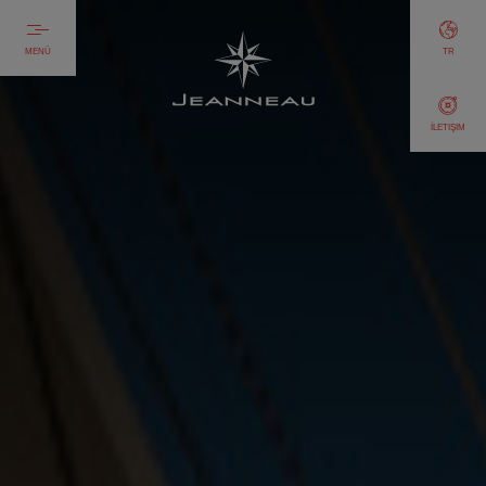
MENÜ
TR
İLETIŞIM