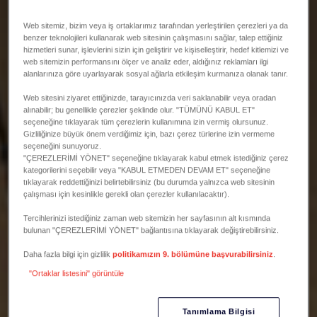
Web sitemiz, bizim veya iş ortaklarımız tarafından yerleştirilen çerezleri ya da
benzer teknolojileri kullanarak web sitesinin çalışmasını sağlar, talep ettiğiniz
hizmetleri sunar, işlevlerini sizin için geliştirir ve kişiselleştirir, hedef kitlemizi ve
web sitemizin performansını ölçer ve analiz eder, aldığınız reklamları ilgi
alanlarınıza göre uyarlayarak sosyal ağlarla etkileşim kurmanıza olanak tanır.
Web sitesini ziyaret ettiğinizde, tarayıcınızda veri saklanabilir veya oradan
alınabilir; bu genellikle çerezler şeklinde olur. "TÜMÜNÜ KABUL ET"
seçeneğine tıklayarak tüm çerezlerin kullanımına izin vermiş olursunuz.
Gizliliğinize büyük önem verdiğimiz için, bazı çerez türlerine izin vermeme
seçeneğini sunuyoruz.
"ÇEREZLERİMİ YÖNET" seçeneğine tıklayarak kabul etmek istediğiniz çerez
kategorilerini seçebilir veya "KABUL ETMEDEN DEVAM ET" seçeneğine
tıklayarak reddettiğinizi belirtebilirsiniz (bu durumda yalnızca web sitesinin
çalışması için kesinlikle gerekli olan çerezler kullanılacaktır).
Tercihlerinizi istediğiniz zaman web sitemizin her sayfasının alt kısmında
bulunan "ÇEREZLERİMİ YÖNET" bağlantısına tıklayarak değiştirebilirsiniz.
Daha fazla bilgi için gizlilik
politikamızın 9. bölümüne başvurabilirsiniz
.
"Ortaklar listesini" görüntüle
Tanımlama Bilgisi