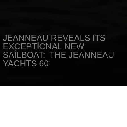
JEANNEAU REVEALS ITS
EXCEPTIONAL NEW
SAILBOAT: THE JEANNEAU
YACHTS 60
ANA SAYFA
HABERLER
JEANNEAU REVEALS ITS EXCEPTIONAL NEW SAILBOAT: THE JEANNEAU
YACHTS 60
16 Şubat 2021