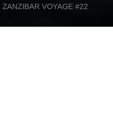
ZANZIBAR VOYAGE #22
ANA SAYFA
HABERLER
ZANZIBAR VOYAGE #22
15 Haziran 2018
THE TRANSATLANTIC
CROSSING
FOLLOW ALONG ON THE EVENTFUL
ATLANTIC CROSSING OF BÉRANGÈRE,
LAURENT AND THEIR TWO CHILDREN