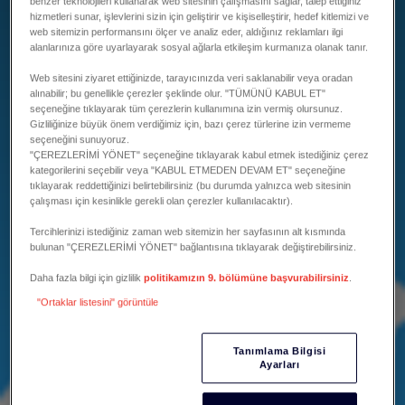
benzer teknolojileri kullanarak web sitesinin çalışmasını sağlar, talep ettiğiniz
hizmetleri sunar, işlevlerini sizin için geliştirir ve kişiselleştirir, hedef kitlemizi ve
web sitemizin performansını ölçer ve analiz eder, aldığınız reklamları ilgi
alanlarınıza göre uyarlayarak sosyal ağlarla etkileşim kurmanıza olanak tanır.
Web sitesini ziyaret ettiğinizde, tarayıcınızda veri saklanabilir veya oradan
alınabilir; bu genellikle çerezler şeklinde olur. "TÜMÜNÜ KABUL ET"
seçeneğine tıklayarak tüm çerezlerin kullanımına izin vermiş olursunuz.
Gizliliğinize büyük önem verdiğimiz için, bazı çerez türlerine izin vermeme
seçeneğini sunuyoruz.
"ÇEREZLERİMİ YÖNET" seçeneğine tıklayarak kabul etmek istediğiniz çerez
kategorilerini seçebilir veya "KABUL ETMEDEN DEVAM ET" seçeneğine
tıklayarak reddettiğinizi belirtebilirsiniz (bu durumda yalnızca web sitesinin
çalışması için kesinlikle gerekli olan çerezler kullanılacaktır).
Tercihlerinizi istediğiniz zaman web sitemizin her sayfasının alt kısmında
bulunan "ÇEREZLERİMİ YÖNET" bağlantısına tıklayarak değiştirebilirsiniz.
Daha fazla bilgi için gizlilik
politikamızın 9. bölümüne başvurabilirsiniz
.
"Ortaklar listesini" görüntüle
Tanımlama Bilgisi
Ayarları