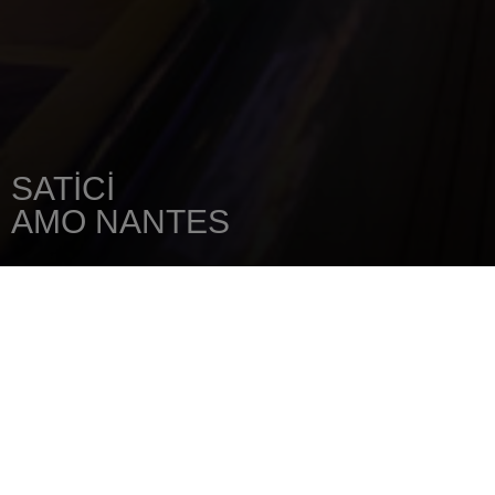
SATICI
AMO NANTES
ANA SAYFA
SATICINIZI
AMO NANTES
ATELIERS MARITIMES DE L'OUEST
272, Bld Marcel Paul - BP80101
44800
ST HERBLAIN CEDEX
Tel.: 02 51 80 81 81