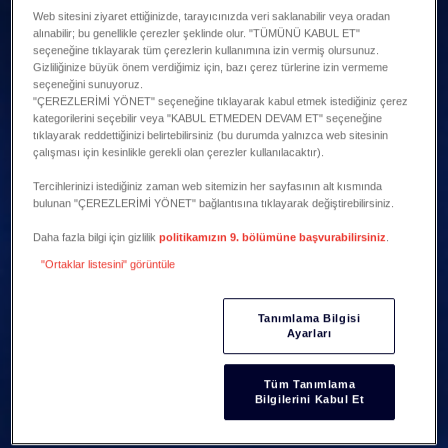
Web sitesini ziyaret ettiğinizde, tarayıcınızda veri saklanabilir veya oradan
alınabilir; bu genellikle çerezler şeklinde olur. "TÜMÜNÜ KABUL ET"
seçeneğine tıklayarak tüm çerezlerin kullanımına izin vermiş olursunuz.
Gizliliğinize büyük önem verdiğimiz için, bazı çerez türlerine izin vermeme
seçeneğini sunuyoruz.
"ÇEREZLERİMİ YÖNET" seçeneğine tıklayarak kabul etmek istediğiniz çerez
kategorilerini seçebilir veya "KABUL ETMEDEN DEVAM ET" seçeneğine
tıklayarak reddettiğinizi belirtebilirsiniz (bu durumda yalnızca web sitesinin
çalışması için kesinlikle gerekli olan çerezler kullanılacaktır).
Tercihlerinizi istediğiniz zaman web sitemizin her sayfasının alt kısmında
bulunan "ÇEREZLERİMİ YÖNET" bağlantısına tıklayarak değiştirebilirsiniz.
Daha fazla bilgi için gizlilik
politikamızın 9. bölümüne başvurabilirsiniz
.
"Ortaklar listesini" görüntüle
Tanımlama Bilgisi
Ayarları
Tüm Tanımlama
Bilgilerini Kabul Et