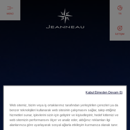
MENÜ
TR
İLETIŞIM
Kabul Etmeden Devam Et
Web sitemiz, bizim veya iş ortaklarımız tarafından yerleştirilen çerezleri ya da
benzer teknolojileri kullanarak web sitesinin çalışmasını sağlar, talep ettiğiniz
hizmetleri sunar, işlevlerini sizin için geliştirir ve kişiselleştirir, hedef kitlemizi ve
web sitemizin performansını ölçer ve analiz eder, aldığınız reklamları ilgi
alanlarınıza göre uyarlayarak sosyal ağlarla etkileşim kurmanıza olanak tanır.