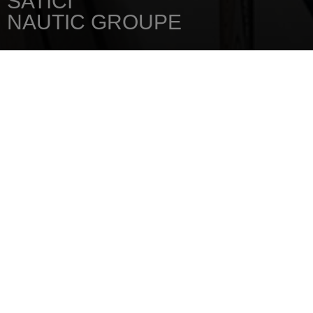
SATICI
NAUTIC GROUPE
ANA SAYFA
SATICINIZI
NAUTIC GROUPE
Chantier Naval Bechu Carantec ZA de
Kerinec
29660
CARANTEC
Tel.: 02 98 67 92 55