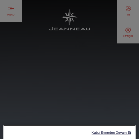
MENÜ
TR
İLETIŞIM
Kabul Etmeden Devam Et