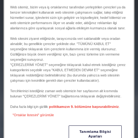
Web sitemiz, bizim veya iş ortaklarımız tarafından yerleştirilen çerezleri ya da
benzer teknolojileri kullanarak web sitesinin çalışmasını sağlar, talep ettiğiniz
hizmetleri sunar, işlevlerini sizin için geliştirir ve kişiselleştirir, hedef kitlemizi ve
web sitemizin performansını ölçer ve analiz eder, aldığınız reklamları ilgi
alanlarınıza göre uyarlayarak sosyal ağlarla etkileşim kurmanıza olanak tanır.
Web sitesini ziyaret ettiğinizde, tarayıcınızda veri saklanabilir veya oradan
alınabilir; bu genellikle çerezler şeklinde olur. "TÜMÜNÜ KABUL ET"
seçeneğine tıklayarak tüm çerezlerin kullanımına izin vermiş olursunuz.
Gizliliğinize büyük önem verdiğimiz için, bazı çerez türlerine izin vermeme
seçeneğini sunuyoruz.
"ÇEREZLERİMİ YÖNET" seçeneğine tıklayarak kabul etmek istediğiniz çerez
kategorilerini seçebilir veya "KABUL ETMEDEN DEVAM ET" seçeneğine
tıklayarak reddettiğinizi belirtebilirsiniz (bu durumda yalnızca web sitesinin
çalışması için kesinlikle gerekli olan çerezler kullanılacaktır).
Tercihlerinizi istediğiniz zaman web sitemizin her sayfasının alt kısmında
bulunan "ÇEREZLERİMİ YÖNET" bağlantısına tıklayarak değiştirebilirsiniz.
Daha fazla bilgi için gizlilik
politikamızın 9. bölümüne başvurabilirsiniz
.
"Ortaklar listesini" görüntüle
Tanımlama Bilgisi
Ayarları