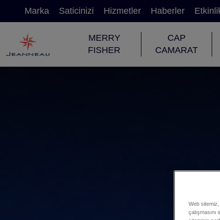
Marka
Saticinizi
Hizmetler
Haberler
Etkinli
MERRY
CAP
FISHER
CAMARAT
Web sitemiz, 
çalışmasını sa