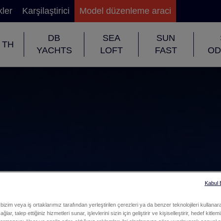
kler
Karşilaştirici
Model düzenleme araci
DB
SEA
SUN
TH
YACHTS
LOFT
FAST
OD
Kabul
bizim veya iş ortaklarımız tarafından yerleştirilen çerezleri ya da benzer teknolojileri kullanar
ğlar, talep ettiğiniz hizmetleri sunar, işlevlerini sizin için geliştirir ve kişiselleştirir, hedef kitle