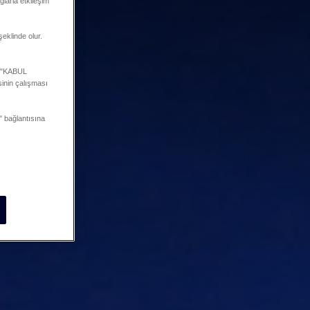
ğlarla etkileşim
şeklinde olur.
a "KABUL
inin çalışması
 bağlantısına