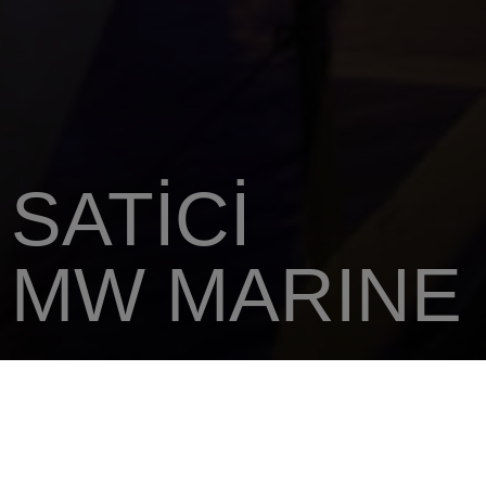
SATICI
MW MARINE 
ANA SAYFA
SATICINIZI
MW MARINE PTY LTD