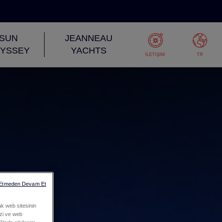
SUN
JEANNEAU
YSSEY
YACHTS
İLETIŞIM
TR
 Etmeden Devam Et
ak web sitesinin
mizi ve web