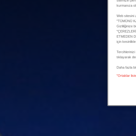
sitemizin per
kurmanıza ol
Web sitesini z
"TÜMÜNÜ KABU
Gizliliğinize
"ÇEREZLERİMİ
ETMEDEN DEVA
için kesinlikl
Tercihlerini
tıklayarak değ
Daha fazla bilg
"Ortaklar list