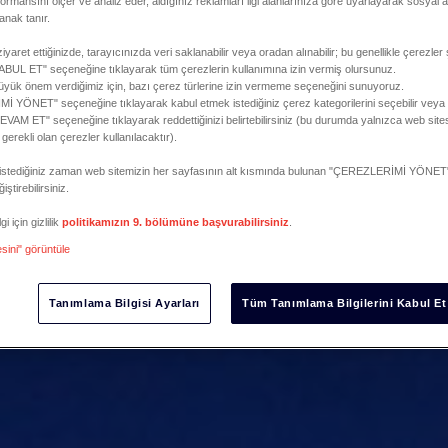
formansını ölçer ve analiz eder, aldığınız reklamları ilgi alanlarınıza göre uyarlayarak sosyal a
anak tanır.
iyaret ettiğinizde, tarayıcınızda veri saklanabilir veya oradan alınabilir; bu genellikle çerezler 
L ET" seçeneğine tıklayarak tüm çerezlerin kullanımına izin vermiş olursunuz.
 büyük önem verdiğimiz için, bazı çerez türlerine izin vermeme seçeneğini sunuyoruz.
 YÖNET" seçeneğine tıklayarak kabul etmek istediğiniz çerez kategorilerini seçebilir vey
M ET" seçeneğine tıklayarak reddettiğinizi belirtebilirsiniz (bu durumda yalnızca web sites
e gerekli olan çerezler kullanılacaktır).
zi istediğiniz zaman web sitemizin her sayfasının alt kısmında bulunan "ÇEREZLERİMİ YÖNET"
iştirebilirsiniz.
i için gizlilik
politikamızın 9. bölümüne başvurabilirsiniz
.
esini" görüntüle
Tanımlama Bilgisi Ayarları
Tüm Tanımlama Bilgilerini Kabul Et