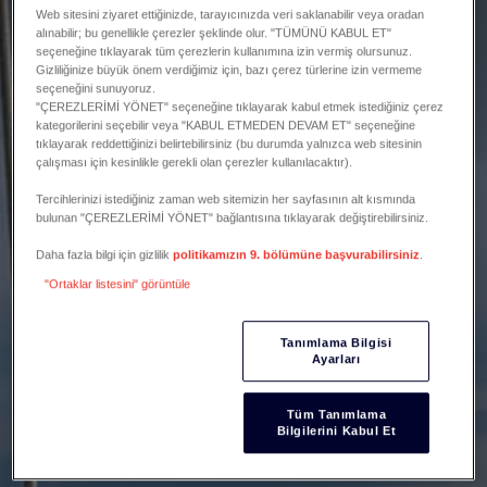
Web sitesini ziyaret ettiğinizde, tarayıcınızda veri saklanabilir veya oradan
alınabilir; bu genellikle çerezler şeklinde olur. "TÜMÜNÜ KABUL ET"
seçeneğine tıklayarak tüm çerezlerin kullanımına izin vermiş olursunuz.
Gizliliğinize büyük önem verdiğimiz için, bazı çerez türlerine izin vermeme
seçeneğini sunuyoruz.
"ÇEREZLERİMİ YÖNET" seçeneğine tıklayarak kabul etmek istediğiniz çerez
kategorilerini seçebilir veya "KABUL ETMEDEN DEVAM ET" seçeneğine
tıklayarak reddettiğinizi belirtebilirsiniz (bu durumda yalnızca web sitesinin
çalışması için kesinlikle gerekli olan çerezler kullanılacaktır).
Tercihlerinizi istediğiniz zaman web sitemizin her sayfasının alt kısmında
bulunan "ÇEREZLERİMİ YÖNET" bağlantısına tıklayarak değiştirebilirsiniz.
Daha fazla bilgi için gizlilik
politikamızın 9. bölümüne başvurabilirsiniz
.
"Ortaklar listesini" görüntüle
Tanımlama Bilgisi
Ayarları
Tüm Tanımlama
Bilgilerini Kabul Et