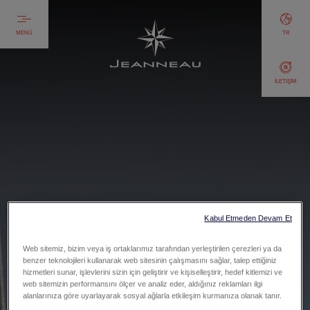
MENÜ
TR
İLETIŞIM
Kabul Etmeden Devam Et
Web sitemiz, bizim veya iş ortaklarımız tarafından yerleştirilen çerezleri ya da
benzer teknolojileri kullanarak web sitesinin çalışmasını sağlar, talep ettiğiniz
hizmetleri sunar, işlevlerini sizin için geliştirir ve kişiselleştirir, hedef kitlemizi ve
web sitemizin performansını ölçer ve analiz eder, aldığınız reklamları ilgi
alanlarınıza göre uyarlayarak sosyal ağlarla etkileşim kurmanıza olanak tanır.