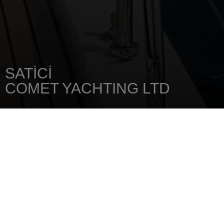
SATICI
COMET YACHTING LTD
ANA SAYFA
SATICINIZI
COMET YACHTING LTD
98, Paphos Road
4152
LIMASSOL
Tel.: 357 25 392 100