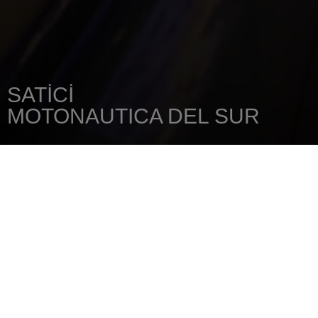
SATICI
MOTONAUTICA DEL SUR
ANA SAYFA
SATICINIZI
MOTONAUTICA DEL SUR
URBANIZACION "BEL-AIR"AUTOVIA
DEL MEDITERRANEO (A7/N-340)
29680
ESTEPONA - MALAGA