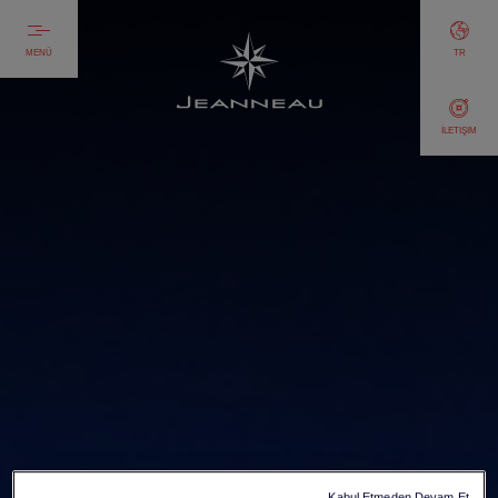
MENÜ
TR
İLETIŞIM
Kabul Etmeden Devam Et