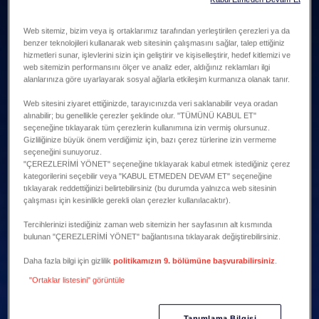
Web sitemiz, bizim veya iş ortaklarımız tarafından yerleştirilen çerezleri ya da
benzer teknolojileri kullanarak web sitesinin çalışmasını sağlar, talep ettiğiniz
hizmetleri sunar, işlevlerini sizin için geliştirir ve kişiselleştirir, hedef kitlemizi ve
web sitemizin performansını ölçer ve analiz eder, aldığınız reklamları ilgi
alanlarınıza göre uyarlayarak sosyal ağlarla etkileşim kurmanıza olanak tanır.
Web sitesini ziyaret ettiğinizde, tarayıcınızda veri saklanabilir veya oradan
alınabilir; bu genellikle çerezler şeklinde olur. "TÜMÜNÜ KABUL ET"
seçeneğine tıklayarak tüm çerezlerin kullanımına izin vermiş olursunuz.
Gizliliğinize büyük önem verdiğimiz için, bazı çerez türlerine izin vermeme
seçeneğini sunuyoruz.
"ÇEREZLERİMİ YÖNET" seçeneğine tıklayarak kabul etmek istediğiniz çerez
kategorilerini seçebilir veya "KABUL ETMEDEN DEVAM ET" seçeneğine
tıklayarak reddettiğinizi belirtebilirsiniz (bu durumda yalnızca web sitesinin
çalışması için kesinlikle gerekli olan çerezler kullanılacaktır).
Tercihlerinizi istediğiniz zaman web sitemizin her sayfasının alt kısmında
bulunan "ÇEREZLERİMİ YÖNET" bağlantısına tıklayarak değiştirebilirsiniz.
Daha fazla bilgi için gizlilik
politikamızın 9. bölümüne başvurabilirsiniz
.
"Ortaklar listesini" görüntüle
Tanımlama Bilgisi