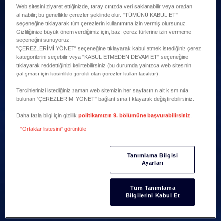
Web sitesini ziyaret ettiğinizde, tarayıcınızda veri saklanabilir veya oradan
alınabilir; bu genellikle çerezler şeklinde olur. "TÜMÜNÜ KABUL ET"
seçeneğine tıklayarak tüm çerezlerin kullanımına izin vermiş olursunuz.
Gizliliğinize büyük önem verdiğimiz için, bazı çerez türlerine izin vermeme
seçeneğini sunuyoruz.
"ÇEREZLERİMİ YÖNET" seçeneğine tıklayarak kabul etmek istediğiniz çerez
kategorilerini seçebilir veya "KABUL ETMEDEN DEVAM ET" seçeneğine
tıklayarak reddettiğinizi belirtebilirsiniz (bu durumda yalnızca web sitesinin
çalışması için kesinlikle gerekli olan çerezler kullanılacaktır).
Tercihlerinizi istediğiniz zaman web sitemizin her sayfasının alt kısmında
bulunan "ÇEREZLERİMİ YÖNET" bağlantısına tıklayarak değiştirebilirsiniz.
Daha fazla bilgi için gizlilik
politikamızın 9. bölümüne başvurabilirsiniz
.
"Ortaklar listesini" görüntüle
Tanımlama Bilgisi
Ayarları
Tüm Tanımlama
Bilgilerini Kabul Et