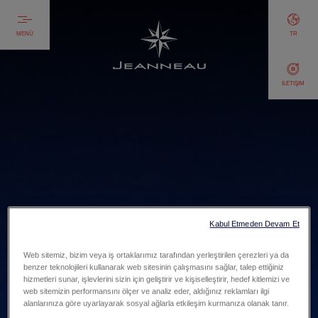
MENÜ
TR
İLETIŞIM
Kabul Etmeden Devam Et
Web sitemiz, bizim veya iş ortaklarımız tarafından yerleştirilen çerezleri ya da
benzer teknolojileri kullanarak web sitesinin çalışmasını sağlar, talep ettiğiniz
hizmetleri sunar, işlevlerini sizin için geliştirir ve kişiselleştirir, hedef kitlemizi ve
web sitemizin performansını ölçer ve analiz eder, aldığınız reklamları ilgi
alanlarınıza göre uyarlayarak sosyal ağlarla etkileşim kurmanıza olanak tanır.