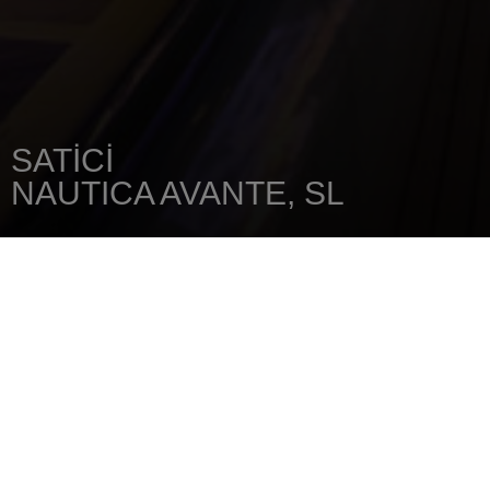
SATICI
NAUTICA AVANTE, SL
ANA SAYFA
SATICINIZI
NAUTICA AVANTE, SL
C/ALONSO DE OJEDA S/N°17
21002
HUELVA
Tel.: 34/959,54,13,06