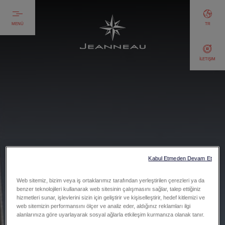
MENÜ
TR
İLETIŞIM
Kabul Etmeden Devam Et
Web sitemiz, bizim veya iş ortaklarımız tarafından yerleştirilen çerezleri ya da
benzer teknolojileri kullanarak web sitesinin çalışmasını sağlar, talep ettiğiniz
hizmetleri sunar, işlevlerini sizin için geliştirir ve kişiselleştirir, hedef kitlemizi ve
web sitemizin performansını ölçer ve analiz eder, aldığınız reklamları ilgi
alanlarınıza göre uyarlayarak sosyal ağlarla etkileşim kurmanıza olanak tanır.