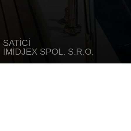
SATICI
IMIDJEX SPOL. S.R.O.
ANA SAYFA
SATICINIZI
IMIDJEX SPOL. S.R.O.
Lieskovská cesta 10/A
821 09
Bratislava
Tel.: 421/252.960.877