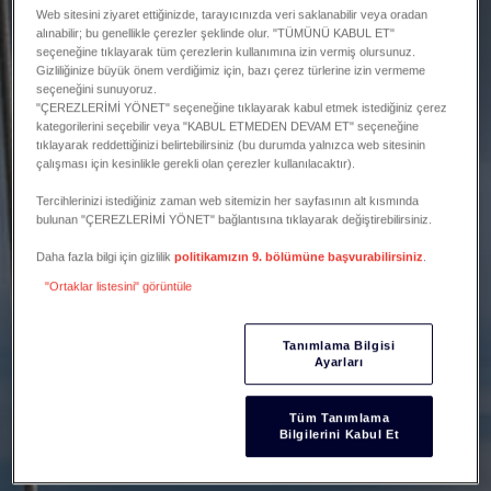
Web sitesini ziyaret ettiğinizde, tarayıcınızda veri saklanabilir veya oradan
alınabilir; bu genellikle çerezler şeklinde olur. "TÜMÜNÜ KABUL ET"
seçeneğine tıklayarak tüm çerezlerin kullanımına izin vermiş olursunuz.
Gizliliğinize büyük önem verdiğimiz için, bazı çerez türlerine izin vermeme
seçeneğini sunuyoruz.
"ÇEREZLERİMİ YÖNET" seçeneğine tıklayarak kabul etmek istediğiniz çerez
kategorilerini seçebilir veya "KABUL ETMEDEN DEVAM ET" seçeneğine
tıklayarak reddettiğinizi belirtebilirsiniz (bu durumda yalnızca web sitesinin
çalışması için kesinlikle gerekli olan çerezler kullanılacaktır).
Tercihlerinizi istediğiniz zaman web sitemizin her sayfasının alt kısmında
bulunan "ÇEREZLERİMİ YÖNET" bağlantısına tıklayarak değiştirebilirsiniz.
Daha fazla bilgi için gizlilik
politikamızın 9. bölümüne başvurabilirsiniz
.
"Ortaklar listesini" görüntüle
Tanımlama Bilgisi
Ayarları
Tüm Tanımlama
Bilgilerini Kabul Et