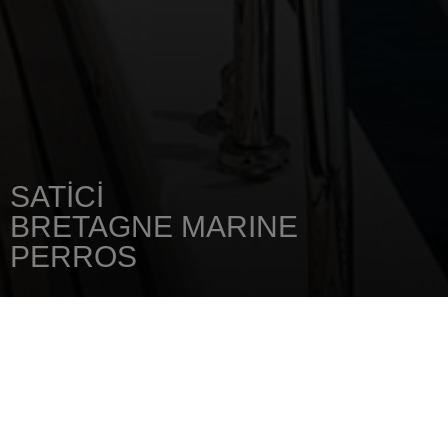
SATICI
BRETAGNE MARINE
PERROS
ANA SAYFA
SATICINIZI
BRETAGNE MARINE PERROS
RUE DE KERAGAT BIHAN ZA DE
KERNOEL
22700
SAINT QUAY PERROS