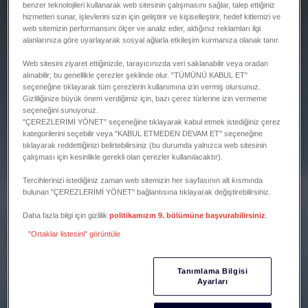
benzer teknolojileri kullanarak web sitesinin çalışmasını sağlar, talep ettiğiniz
hizmetleri sunar, işlevlerini sizin için geliştirir ve kişiselleştirir, hedef kitlemizi ve
web sitemizin performansını ölçer ve analiz eder, aldığınız reklamları ilgi
alanlarınıza göre uyarlayarak sosyal ağlarla etkileşim kurmanıza olanak tanır.
Web sitesini ziyaret ettiğinizde, tarayıcınızda veri saklanabilir veya oradan
alınabilir; bu genellikle çerezler şeklinde olur. "TÜMÜNÜ KABUL ET"
seçeneğine tıklayarak tüm çerezlerin kullanımına izin vermiş olursunuz.
Gizliliğinize büyük önem verdiğimiz için, bazı çerez türlerine izin vermeme
seçeneğini sunuyoruz.
"ÇEREZLERİMİ YÖNET" seçeneğine tıklayarak kabul etmek istediğiniz çerez
kategorilerini seçebilir veya "KABUL ETMEDEN DEVAM ET" seçeneğine
tıklayarak reddettiğinizi belirtebilirsiniz (bu durumda yalnızca web sitesinin
çalışması için kesinlikle gerekli olan çerezler kullanılacaktır).
Tercihlerinizi istediğiniz zaman web sitemizin her sayfasının alt kısmında
bulunan "ÇEREZLERİMİ YÖNET" bağlantısına tıklayarak değiştirebilirsiniz.
Daha fazla bilgi için gizlilik
politikamızın 9. bölümüne başvurabilirsiniz
.
"Ortaklar listesini" görüntüle
Tanımlama Bilgisi
Ayarları