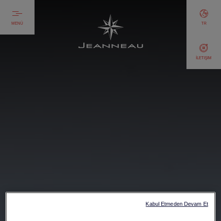
MENÜ
TR
İLETIŞIM
Kabul Etmeden Devam Et