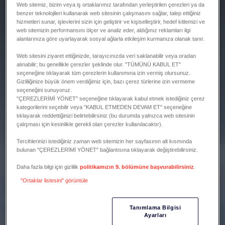
Web sitemiz, bizim veya iş ortaklarımız tarafından yerleştirilen çerezleri ya da
benzer teknolojileri kullanarak web sitesinin çalışmasını sağlar, talep ettiğiniz
hizmetleri sunar, işlevlerini sizin için geliştirir ve kişiselleştirir, hedef kitlemizi ve
web sitemizin performansını ölçer ve analiz eder, aldığınız reklamları ilgi
alanlarınıza göre uyarlayarak sosyal ağlarla etkileşim kurmanıza olanak tanır.
Web sitesini ziyaret ettiğinizde, tarayıcınızda veri saklanabilir veya oradan
alınabilir; bu genellikle çerezler şeklinde olur. "TÜMÜNÜ KABUL ET"
seçeneğine tıklayarak tüm çerezlerin kullanımına izin vermiş olursunuz.
Gizliliğinize büyük önem verdiğimiz için, bazı çerez türlerine izin vermeme
seçeneğini sunuyoruz.
"ÇEREZLERİMİ YÖNET" seçeneğine tıklayarak kabul etmek istediğiniz çerez
kategorilerini seçebilir veya "KABUL ETMEDEN DEVAM ET" seçeneğine
tıklayarak reddettiğinizi belirtebilirsiniz (bu durumda yalnızca web sitesinin
çalışması için kesinlikle gerekli olan çerezler kullanılacaktır).
Tercihlerinizi istediğiniz zaman web sitemizin her sayfasının alt kısmında
bulunan "ÇEREZLERİMİ YÖNET" bağlantısına tıklayarak değiştirebilirsiniz.
Daha fazla bilgi için gizlilik
politikamızın 9. bölümüne başvurabilirsiniz
.
"Ortaklar listesini" görüntüle
Tanımlama Bilgisi
Ayarları