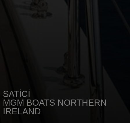
SATICI
MGM BOATS NORTHERN
IRELAND