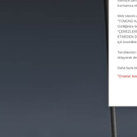
sitemizin per
kurmanıza ol
Web sitesini z
"TÜMÜNÜ KABU
Gizliliğinize
"ÇEREZLERİMİ
ETMEDEN DEVA
için kesinlikl
Tercihlerini
tıklayarak değ
Daha fazla bilg
"Ortaklar list