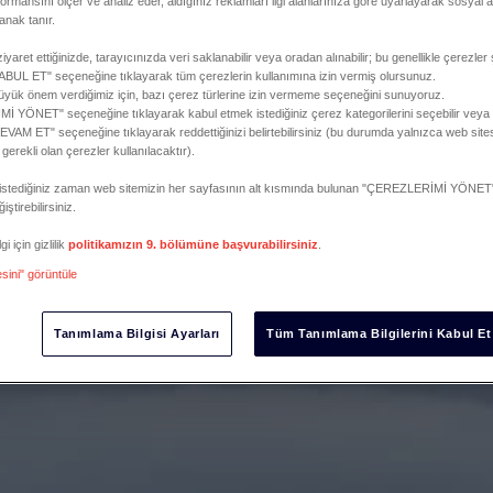
formansını ölçer ve analiz eder, aldığınız reklamları ilgi alanlarınıza göre uyarlayarak sosyal a
anak tanır.
iyaret ettiğinizde, tarayıcınızda veri saklanabilir veya oradan alınabilir; bu genellikle çerezler 
L ET" seçeneğine tıklayarak tüm çerezlerin kullanımına izin vermiş olursunuz.
 büyük önem verdiğimiz için, bazı çerez türlerine izin vermeme seçeneğini sunuyoruz.
 YÖNET" seçeneğine tıklayarak kabul etmek istediğiniz çerez kategorilerini seçebilir vey
M ET" seçeneğine tıklayarak reddettiğinizi belirtebilirsiniz (bu durumda yalnızca web sites
e gerekli olan çerezler kullanılacaktır).
zi istediğiniz zaman web sitemizin her sayfasının alt kısmında bulunan "ÇEREZLERİMİ YÖNET"
iştirebilirsiniz.
i için gizlilik
politikamızın 9. bölümüne başvurabilirsiniz
.
esini" görüntüle
Tanımlama Bilgisi Ayarları
Tüm Tanımlama Bilgilerini Kabul Et