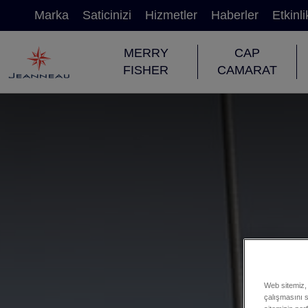
Marka
Saticinizi
Hizmetler
Haberler
Etkinli
MERRY
CAP
FISHER
CAMARAT
Web sitemiz, 
çalışmasını sa