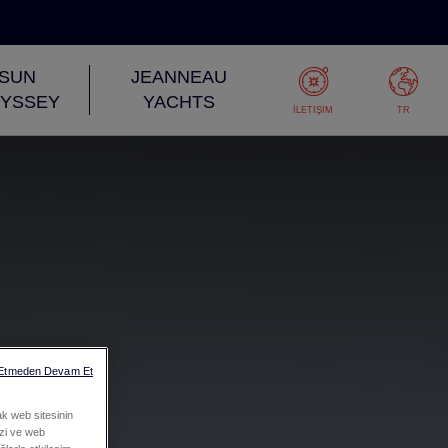
SUN
JEANNEAU
YSSEY
YACHTS
İLETIŞIM
TR
 Etmeden Devam Et
ak web sitesinin
mizi ve web