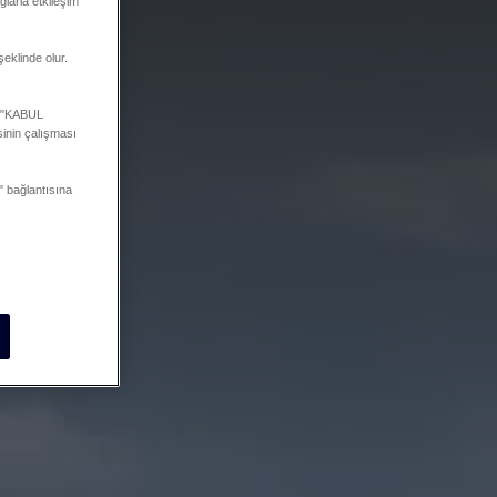
ğlarla etkileşim
şeklinde olur.
a "KABUL
inin çalışması
 bağlantısına