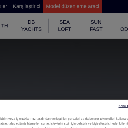
kler
Karşilaştirici
Model düzenleme araci
DB
SEA
SUN
TH
YACHTS
LOFT
FAST
OD
Kabul
bizim veya iş ortaklarımız tarafından yerleştirilen çerezleri ya da benzer teknolojileri kullanar
ğlar, talep ettiğiniz hizmetleri sunar, işlevlerini sizin için geliştirir ve kişiselleştirir, hedef kitle