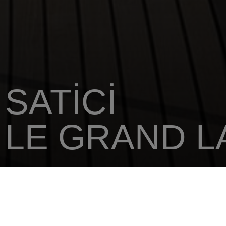
SATICI
LE GRAND 
ANA SAYFA
SATICINIZI
LE GRAND LARGE