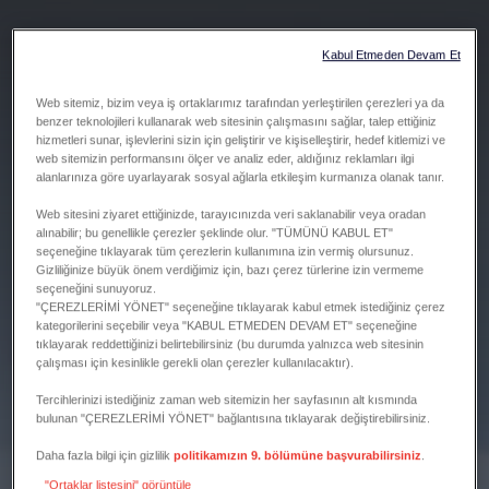
Kabul Etmeden Devam Et
Web sitemiz, bizim veya iş ortaklarımız tarafından yerleştirilen çerezleri ya da
benzer teknolojileri kullanarak web sitesinin çalışmasını sağlar, talep ettiğiniz
hizmetleri sunar, işlevlerini sizin için geliştirir ve kişiselleştirir, hedef kitlemizi ve
web sitemizin performansını ölçer ve analiz eder, aldığınız reklamları ilgi
alanlarınıza göre uyarlayarak sosyal ağlarla etkileşim kurmanıza olanak tanır.
Web sitesini ziyaret ettiğinizde, tarayıcınızda veri saklanabilir veya oradan
alınabilir; bu genellikle çerezler şeklinde olur. "TÜMÜNÜ KABUL ET"
seçeneğine tıklayarak tüm çerezlerin kullanımına izin vermiş olursunuz.
Gizliliğinize büyük önem verdiğimiz için, bazı çerez türlerine izin vermeme
seçeneğini sunuyoruz.
"ÇEREZLERİMİ YÖNET" seçeneğine tıklayarak kabul etmek istediğiniz çerez
kategorilerini seçebilir veya "KABUL ETMEDEN DEVAM ET" seçeneğine
tıklayarak reddettiğinizi belirtebilirsiniz (bu durumda yalnızca web sitesinin
çalışması için kesinlikle gerekli olan çerezler kullanılacaktır).
Tercihlerinizi istediğiniz zaman web sitemizin her sayfasının alt kısmında
bulunan "ÇEREZLERİMİ YÖNET" bağlantısına tıklayarak değiştirebilirsiniz.
Daha fazla bilgi için gizlilik
politikamızın 9. bölümüne başvurabilirsiniz
.
"Ortaklar listesini" görüntüle