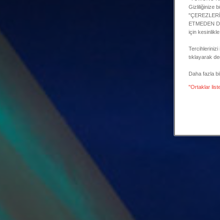
Gizliliğinize
"ÇEREZLERİMİ
ETMEDEN DEVA
için kesinlikl
Tercihlerini
tıklayarak değ
Daha fazla bilg
"Ortaklar list