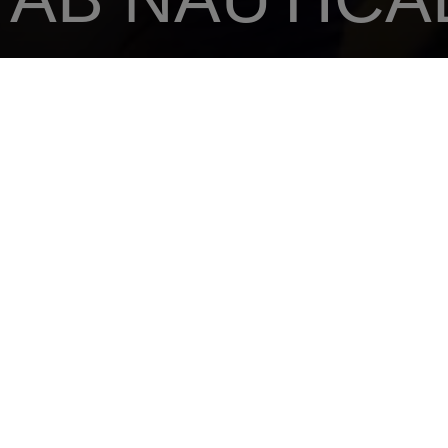
ANA SAYFA
SATICINIZI
AB NAUTICAL
81 X CLUB ROAD
CANONN
MAURI
Tel.: +230