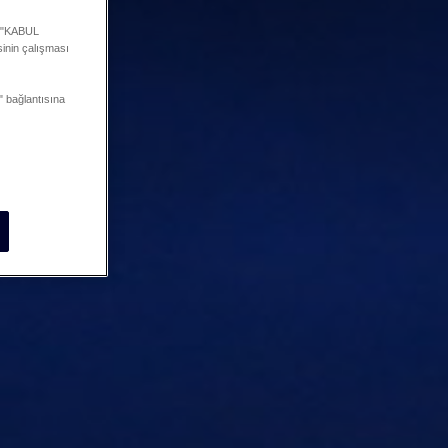
a "KABUL
inin çalışması
 bağlantısına