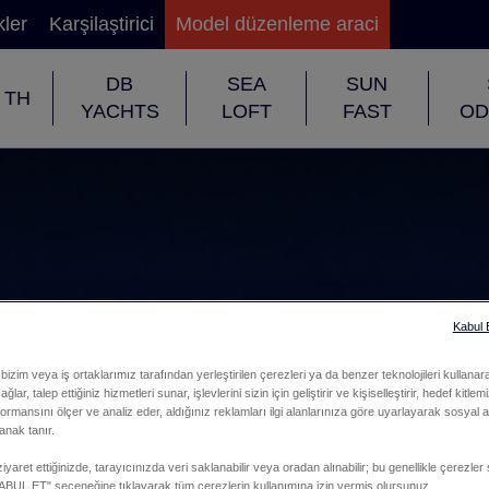
kler
Karşilaştirici
Model düzenleme araci
DB
SEA
SUN
TH
YACHTS
LOFT
FAST
OD
Kabul
bizim veya iş ortaklarımız tarafından yerleştirilen çerezleri ya da benzer teknolojileri kullanar
ğlar, talep ettiğiniz hizmetleri sunar, işlevlerini sizin için geliştirir ve kişiselleştirir, hedef kitle
formansını ölçer ve analiz eder, aldığınız reklamları ilgi alanlarınıza göre uyarlayarak sosyal a
anak tanır.
iyaret ettiğinizde, tarayıcınızda veri saklanabilir veya oradan alınabilir; bu genellikle çerezler 
L ET" seçeneğine tıklayarak tüm çerezlerin kullanımına izin vermiş olursunuz.