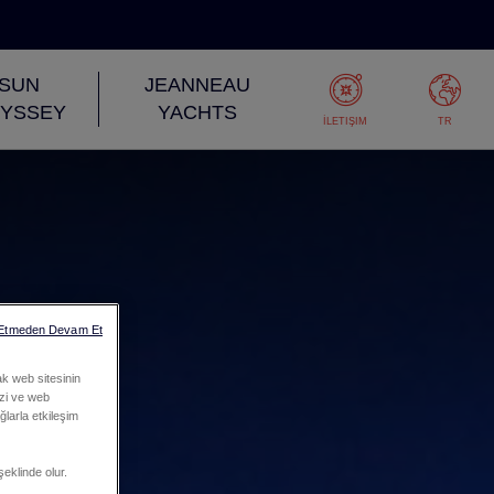
SUN
JEANNEAU
YSSEY
YACHTS
İLETIŞIM
TR
 Etmeden Devam Et
ak web sitesinin
mizi ve web
ğlarla etkileşim
şeklinde olur.