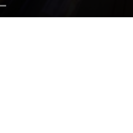
 POINTE AUX
IERS
TIUS
54975497