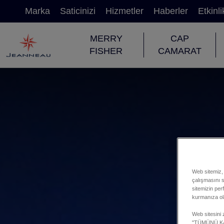
Marka
Saticinizi
Hizmetler
Haberler
Etkinli
MERRY
CAP
FISHER
CAMARAT
Web sitemiz, 
çalışmasını sa
sitemizin per
kurmanıza ol
Web sitesini z
"TÜMÜNÜ KABU