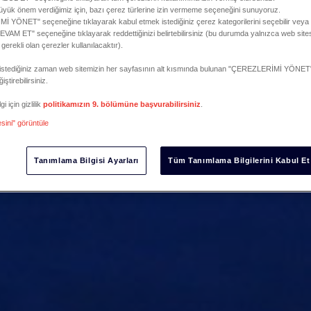
 büyük önem verdiğimiz için, bazı çerez türlerine izin vermeme seçeneğini sunuyoruz.
 YÖNET" seçeneğine tıklayarak kabul etmek istediğiniz çerez kategorilerini seçebilir vey
M ET" seçeneğine tıklayarak reddettiğinizi belirtebilirsiniz (bu durumda yalnızca web sites
e gerekli olan çerezler kullanılacaktır).
zi istediğiniz zaman web sitemizin her sayfasının alt kısmında bulunan "ÇEREZLERİMİ YÖNET"
iştirebilirsiniz.
i için gizlilik
politikamızın 9. bölümüne başvurabilirsiniz
.
esini" görüntüle
Tanımlama Bilgisi Ayarları
Tüm Tanımlama Bilgilerini Kabul Et