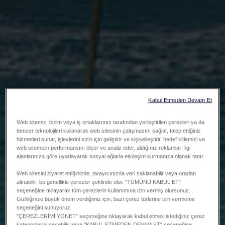
Kabul Etmeden Devam Et
Web sitemiz, bizim veya iş ortaklarımız tarafından yerleştirilen çerezleri ya da
benzer teknolojileri kullanarak web sitesinin çalışmasını sağlar, talep ettiğiniz
hizmetleri sunar, işlevlerini sizin için geliştirir ve kişiselleştirir, hedef kitlemizi ve
web sitemizin performansını ölçer ve analiz eder, aldığınız reklamları ilgi
alanlarınıza göre uyarlayarak sosyal ağlarla etkileşim kurmanıza olanak tanır.
Web sitesini ziyaret ettiğinizde, tarayıcınızda veri saklanabilir veya oradan
alınabilir; bu genellikle çerezler şeklinde olur. "TÜMÜNÜ KABUL ET"
seçeneğine tıklayarak tüm çerezlerin kullanımına izin vermiş olursunuz.
Gizliliğinize büyük önem verdiğimiz için, bazı çerez türlerine izin vermeme
seçeneğini sunuyoruz.
"ÇEREZLERİMİ YÖNET" seçeneğine tıklayarak kabul etmek istediğiniz çerez
kategorilerini seçebilir veya "KABUL ETMEDEN DEVAM ET" seçeneğine