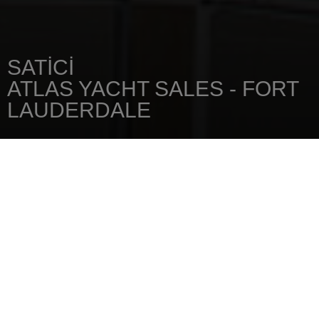
SATICI
ATLAS YACHT SALES - FORT
LAUDERDALE
ANA SAYFA
SATICINIZI
ATLAS YACHT SALES - FORT LAUDERDALE
801 Seabreeze Boulevard
Fort Lauderdale
,
Florida
,
33316