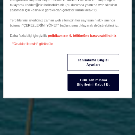
tıklayarak reddettiğinizi belirtebilirsiniz (bu durumda yalnızca web sitesinin
çalışması için kesinlikle gerekli olan çerezler kullanılacaktır).
Tercihlerinizi istediğiniz zaman web sitemizin her sayfasının alt kısmında
bulunan "ÇEREZLERİMİ YÖNET" bağlantısına tıklayarak değiştirebilirsiniz.
Daha fazla bilgi için gizlilik
politikamızın 9. bölümüne başvurabilirsiniz
.
"Ortaklar listesini" görüntüle
Tanımlama Bilgisi
Ayarları
Tüm Tanımlama
Bilgilerini Kabul Et