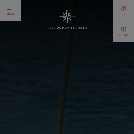
MENÜ
TR
İLETIŞIM