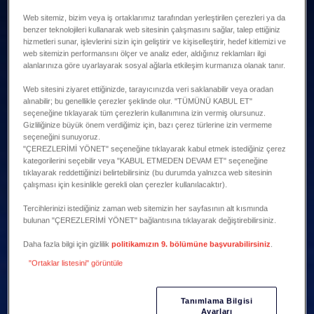
Web sitemiz, bizim veya iş ortaklarımız tarafından yerleştirilen çerezleri ya da
benzer teknolojileri kullanarak web sitesinin çalışmasını sağlar, talep ettiğiniz
hizmetleri sunar, işlevlerini sizin için geliştirir ve kişiselleştirir, hedef kitlemizi ve
web sitemizin performansını ölçer ve analiz eder, aldığınız reklamları ilgi
alanlarınıza göre uyarlayarak sosyal ağlarla etkileşim kurmanıza olanak tanır.
Web sitesini ziyaret ettiğinizde, tarayıcınızda veri saklanabilir veya oradan
alınabilir; bu genellikle çerezler şeklinde olur. "TÜMÜNÜ KABUL ET"
seçeneğine tıklayarak tüm çerezlerin kullanımına izin vermiş olursunuz.
Gizliliğinize büyük önem verdiğimiz için, bazı çerez türlerine izin vermeme
seçeneğini sunuyoruz.
"ÇEREZLERİMİ YÖNET" seçeneğine tıklayarak kabul etmek istediğiniz çerez
kategorilerini seçebilir veya "KABUL ETMEDEN DEVAM ET" seçeneğine
tıklayarak reddettiğinizi belirtebilirsiniz (bu durumda yalnızca web sitesinin
çalışması için kesinlikle gerekli olan çerezler kullanılacaktır).
Tercihlerinizi istediğiniz zaman web sitemizin her sayfasının alt kısmında
bulunan "ÇEREZLERİMİ YÖNET" bağlantısına tıklayarak değiştirebilirsiniz.
Daha fazla bilgi için gizlilik
politikamızın 9. bölümüne başvurabilirsiniz
.
"Ortaklar listesini" görüntüle
Tanımlama Bilgisi
Ayarları