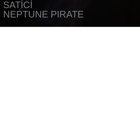
SATICI
NEPTUNE PIRATE
ANA SAYFA
SATICINIZI
NEPTUNE PIRATE
Rua Joaquim Bota, Sitio das Pereiras
8125-018
Quarteira
Tel.: +351 910 540 266