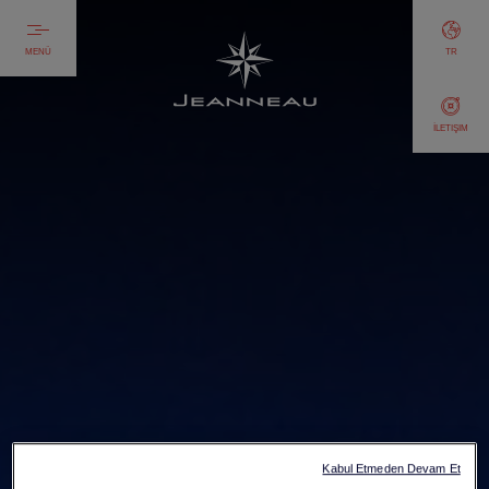
MENÜ
TR
İLETIŞIM
Kabul Etmeden Devam Et