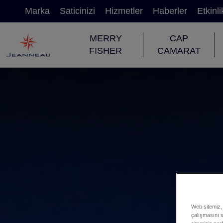
Marka
Saticinizi
Hizmetler
Haberler
Etkinli
MERRY
CAP
FISHER
CAMARAT
Web sitemiz, 
çalışmasını sa