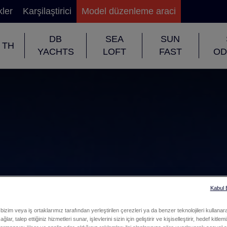
kler
Karşilaştirici
Model düzenleme araci
DB
SEA
SUN
TH
YACHTS
LOFT
FAST
OD
Kabul
bizim veya iş ortaklarımız tarafından yerleştirilen çerezleri ya da benzer teknolojileri kullanar
ğlar, talep ettiğiniz hizmetleri sunar, işlevlerini sizin için geliştirir ve kişiselleştirir, hedef kitle