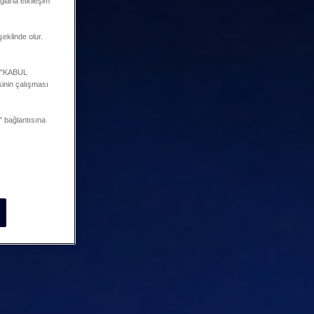
ğlarla etkileşim
şeklinde olur.
a "KABUL
inin çalışması
 bağlantısına