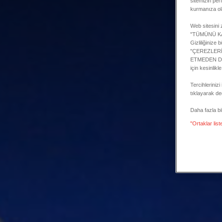
sitemizin per
kurmanıza ol
Web sitesini z
"TÜMÜNÜ KABU
Gizliliğinize
"ÇEREZLERİMİ
ETMEDEN DEVA
için kesinlikl
Tercihlerini
tıklayarak değ
Daha fazla bilg
"Ortaklar list