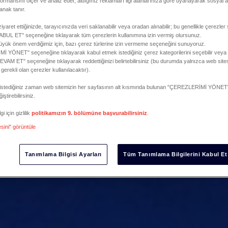
formansını ölçer ve analiz eder, aldığınız reklamları ilgi alanlarınıza göre uyarlayarak sosyal a
anak tanır.
iyaret ettiğinizde, tarayıcınızda veri saklanabilir veya oradan alınabilir; bu genellikle çerezler 
L ET" seçeneğine tıklayarak tüm çerezlerin kullanımına izin vermiş olursunuz.
 büyük önem verdiğimiz için, bazı çerez türlerine izin vermeme seçeneğini sunuyoruz.
 YÖNET" seçeneğine tıklayarak kabul etmek istediğiniz çerez kategorilerini seçebilir vey
M ET" seçeneğine tıklayarak reddettiğinizi belirtebilirsiniz (bu durumda yalnızca web sites
e gerekli olan çerezler kullanılacaktır).
zi istediğiniz zaman web sitemizin her sayfasının alt kısmında bulunan "ÇEREZLERİMİ YÖNET"
iştirebilirsiniz.
i için gizlilik
politikamızın 9. bölümüne başvurabilirsiniz
.
esini" görüntüle
Tanımlama Bilgisi Ayarları
Tüm Tanımlama Bilgilerini Kabul Et