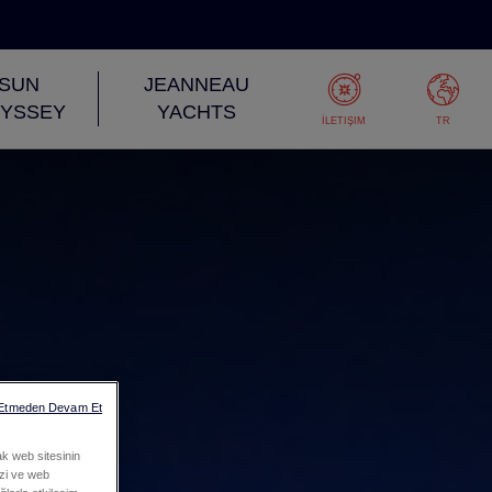
SUN
JEANNEAU
YSSEY
YACHTS
İLETIŞIM
TR
 Etmeden Devam Et
ak web sitesinin
mizi ve web