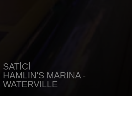
SATICI
HAMLIN'S MARINA -
WATERVILLE
ANA SAYFA
SATICINIZI
HAMLIN'S MARINA - WATERVILLE
290 West River Road