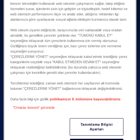
benzer teknolojileri kullanarak web sitesinin çalışmasını sağlar, talep ettiğiniz
hizmetleri sunar, işlevlerini sizin için geliştirir ve kişiselleştirir, hedef kitlemizi ve
web sitemizin performansını ölçer ve analiz eder, aldığınız reklamları ilgi
alanlarınıza göre uyarlayarak sosyal ağlarla etkileşim kurmanıza olanak tanır.
Web sitesini ziyaret ettiğinizde, tarayıcınızda veri saklanabilir veya oradan
alınabilir; bu genellikle çerezler şeklinde olur. "TÜMÜNÜ KABUL ET"
seçeneğine tıklayarak tüm çerezlerin kullanımına izin vermiş olursunuz.
Gizliliğinize büyük önem verdiğimiz için, bazı çerez türlerine izin vermeme
seçeneğini sunuyoruz.
"ÇEREZLERİMİ YÖNET" seçeneğine tıklayarak kabul etmek istediğiniz çerez
kategorilerini seçebilir veya "KABUL ETMEDEN DEVAM ET" seçeneğine
tıklayarak reddettiğinizi belirtebilirsiniz (bu durumda yalnızca web sitesinin
çalışması için kesinlikle gerekli olan çerezler kullanılacaktır).
Tercihlerinizi istediğiniz zaman web sitemizin her sayfasının alt kısmında
bulunan "ÇEREZLERİMİ YÖNET" bağlantısına tıklayarak değiştirebilirsiniz.
Daha fazla bilgi için gizlilik
politikamızın 9. bölümüne başvurabilirsiniz
.
"Ortaklar listesini" görüntüle
Tanımlama Bilgisi
Ayarları