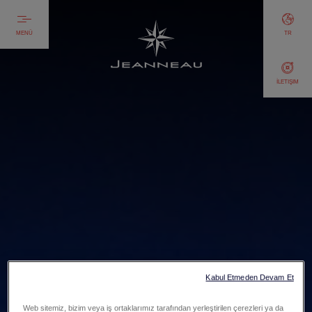
MENÜ
TR
İLETIŞIM
Kabul Etmeden Devam Et
Web sitemiz, bizim veya iş ortaklarımız tarafından yerleştirilen çerezleri ya da