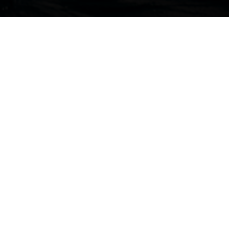
HOME PAGE
NOVITÀ
NOMINATION PER IL SUN ODYSSEY 380 E IL JEANNEAU YACHTS 65 AI
BRITISH YACHTING AWARDS 2022
23 settembre 2022
BRITISH YACHTING
AWARDS 2022
I team Jeanneau sono lieti di annunciare che il
Sun Odyssey
380
e il nuovo
Jeanneau Yachts 65
hanno ricevuto la
nomination ai British Yachting Awards 2022.
Promosso dalle riviste
«
Sailing Today
» e «
Yachts & Yachting
»,
questo riconoscimento premia ogni anno tutti gli aspetti del