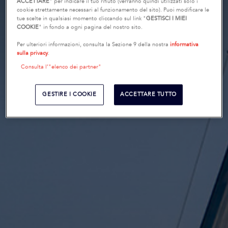
ACCETTARE
" per indicare il tuo rifiuto (verranno quindi utilizzati solo i
cookie strettamente necessari al funzionamento del sito). Puoi modificare le
tue scelte in qualsiasi momento cliccando sul link "
GESTISCI I MIEI
COOKIE
" in fondo a ogni pagina del nostro sito.
Per ulteriori informazioni, consulta la Sezione 9 della nostra
informativa
sulla privacy
.
Consulta l’"elenco dei partner"
GESTIRE I COOKIE
ACCETTARE TUTTO