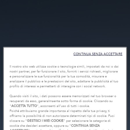
CONTINUA SENZA ACCETTARE
Il nostro sito web utilizza cookie o tecnologie simili, impostati da noi o dai
nostri partner, per far funzionare il sito, fornirti i servizi richiesti, migliorare
e personalizzare le sue funzionalità per la tua comodità, misurare e
analizzare il pubblico e le prestazioni del sito, adattare la pubblicità al tuo
profilo di interessi e permetterti di interagire con i social network.
Quando visiti il sito, i dati possono essere memorizzati nel tuo browser o
recuperati da esso, generalmaente sotto forma di cookie. Cliccando su
"
ACCETTA TUTTO
", acconsenti all’uso di tutti i cookie.
Poiché attribuiamo grande importanza al rispetto della tua privacy, ti
offriamo la possibilità di non autorizzare determinati tipi di cookie. Puoi
cliccare su "
GESTISCI I MIEI COOKIE
" per selezionare le categorie di
cookie che desideri accettare, oppure su "
CONTINUA SENZA