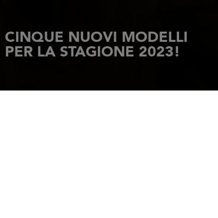
CINQUE NUOVI MODELLI
PER LA STAGIONE 2023!
HOME PAGE
NOVITÀ
CINQUE NUOVI MODELLI PER LA STAGIONE 2023!
30 giugno 2022
Il
Merry Fisher 1295 Fly
, il
Cap Camarat 10.5 CC
, il
Jeanneau
Yachts 55
, il
DB/37
e il
Sun Fast 30 One Design
completano
l’offerta delle imbarcazioni Jeanneau.
Novità barche a motore