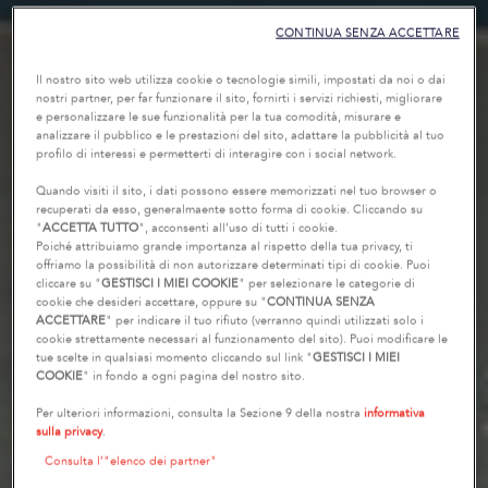
CONTINUA SENZA ACCETTARE
Il nostro sito web utilizza cookie o tecnologie simili, impostati da noi o dai
nostri partner, per far funzionare il sito, fornirti i servizi richiesti, migliorare
e personalizzare le sue funzionalità per la tua comodità, misurare e
analizzare il pubblico e le prestazioni del sito, adattare la pubblicità al tuo
profilo di interessi e permetterti di interagire con i social network.
Quando visiti il sito, i dati possono essere memorizzati nel tuo browser o
recuperati da esso, generalmaente sotto forma di cookie. Cliccando su
"
ACCETTA TUTTO
", acconsenti all’uso di tutti i cookie.
Poiché attribuiamo grande importanza al rispetto della tua privacy, ti
offriamo la possibilità di non autorizzare determinati tipi di cookie. Puoi
cliccare su "
GESTISCI I MIEI COOKIE
" per selezionare le categorie di
cookie che desideri accettare, oppure su "
CONTINUA SENZA
ACCETTARE
" per indicare il tuo rifiuto (verranno quindi utilizzati solo i
cookie strettamente necessari al funzionamento del sito). Puoi modificare le
tue scelte in qualsiasi momento cliccando sul link "
GESTISCI I MIEI
COOKIE
" in fondo a ogni pagina del nostro sito.
Per ulteriori informazioni, consulta la Sezione 9 della nostra
informativa
sulla privacy
.
Consulta l’"elenco dei partner"