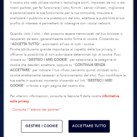
Il nostro sito web utilizza cookie o tecnologie simili, impostati da noi o dai
nostri partner, per far funzionare il sito, fornirti i servizi richiesti, migliorare
e personalizzare le sue funzionalità per la tua comodità, misurare e
analizzare il pubblico e le prestazioni del sito, adattare la pubblicità al tuo
profilo di interessi e permetterti di interagire con i social network.
Quando visiti il sito, i dati possono essere memorizzati nel tuo browser o
recuperati da esso, generalmaente sotto forma di cookie. Cliccando su
"
ACCETTA TUTTO
", acconsenti all’uso di tutti i cookie.
Poiché attribuiamo grande importanza al rispetto della tua privacy, ti
offriamo la possibilità di non autorizzare determinati tipi di cookie. Puoi
cliccare su "
GESTISCI I MIEI COOKIE
" per selezionare le categorie di
cookie che desideri accettare, oppure su "
CONTINUA SENZA
ACCETTARE
" per indicare il tuo rifiuto (verranno quindi utilizzati solo i
cookie strettamente necessari al funzionamento del sito). Puoi modificare le
tue scelte in qualsiasi momento cliccando sul link "
GESTISCI I MIEI
COOKIE
" in fondo a ogni pagina del nostro sito.
Per ulteriori informazioni, consulta la Sezione 9 della nostra
informativa
sulla privacy
.
Consulta l’"elenco dei partner"
GESTIRE I COOKIE
ACCETTARE TUTTO