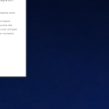
eragire con i
lmaente sotto
torizzare
 cookie che
uindi utilizzati
iasi momento