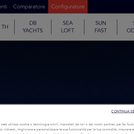
nti
Comparatore
Configuratore
DB
SEA
SUN
TH
YACHTS
LOFT
FAST
OD
CONTINUA S
o web utilizza cookie o tecnologie simili, impostati da noi o dai nostri partner, per far funzi
rvizi richiesti, migliorare e personalizzare le sue funzionalità per la tua comodità, misurare e