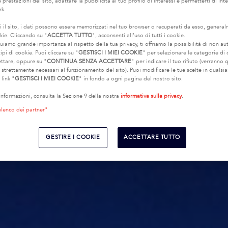
 prestazioni del sito, adattare la pubblicità al tuo profilo di interessi e permetterti di int
rk.
i il sito, i dati possono essere memorizzati nel tuo browser o recuperati da esso, genera
kie. Cliccando su "
ACCETTA TUTTO
", acconsenti all’uso di tutti i cookie.
uiamo grande importanza al rispetto della tua privacy, ti offriamo la possibilità di non au
ipi di cookie. Puoi cliccare su "
GESTISCI I MIEI COOKIE
" per selezionare le categorie di
ettare, oppure su "
CONTINUA SENZA ACCETTARE
" per indicare il tuo rifiuto (verranno q
e strettamente necessari al funzionamento del sito). Puoi modificare le tue scelte in quals
 link "
GESTISCI I MIEI COOKIE
" in fondo a ogni pagina del nostro sito.
 informazioni, consulta la Sezione 9 della nostra
informativa sulla privacy
.
elenco dei partner"
GESTIRE I COOKIE
ACCETTARE TUTTO