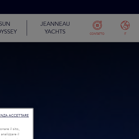
SUN
JEANNEAU
YSSEY
YACHTS
CONTATTO
IT
ENZA ACCETTARE
onare il sito,
 analizzare il