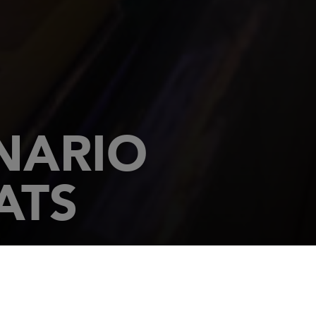
NARIO
ATS