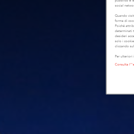
pubblico e le
social netwo
Quando visit
forma di coo
Poiché attrib
determinati t
desideri acc
solo i cooki
cliccando sul
Per ulteriori
Consulta l’"