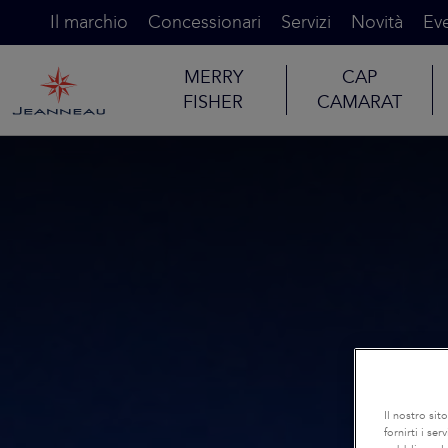
Il marchio
Concessionari
Servizi
Novità
Eve
MERRY
CAP
FISHER
CAMARAT
Il nostro sit
fornirti i se