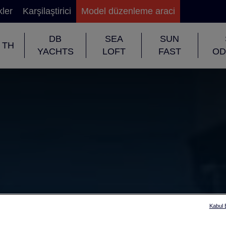
kler
Karşilaştirici
Model düzenleme araci
DB
SEA
SUN
TH
YACHTS
LOFT
FAST
OD
Kabul