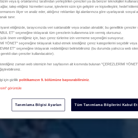
bizim veya iş ortaklarımız tarafından yerleştirilen çerezleri ya da benzer teknolojileri kullanar
ğlar, talep ettiğiniz hizmetleri sunar, işlevlerini sizin için geliştirir ve kişiselleştirir, hedef kitle
formansını ölçer ve analiz eder, aldığınız reklamları ilgi alanlarınıza göre uyarlayarak sosyal a
anak tanır.
iyaret ettiğinizde, tarayıcınızda veri saklanabilir veya oradan alınabilir; bu genellikle çerezler 
L ET" seçeneğine tıklayarak tüm çerezlerin kullanımına izin vermiş olursunuz.
 büyük önem verdiğimiz için, bazı çerez türlerine izin vermeme seçeneğini sunuyoruz.
 YÖNET" seçeneğine tıklayarak kabul etmek istediğiniz çerez kategorilerini seçebilir vey
M ET" seçeneğine tıklayarak reddettiğinizi belirtebilirsiniz (bu durumda yalnızca web sites
e gerekli olan çerezler kullanılacaktır).
zi istediğiniz zaman web sitemizin her sayfasının alt kısmında bulunan "ÇEREZLERİMİ YÖNET"
iştirebilirsiniz.
i için gizlilik
politikamızın 9. bölümüne başvurabilirsiniz
.
esini" görüntüle
Tanımlama Bilgisi Ayarları
Tüm Tanımlama Bilgilerini Kabul Et