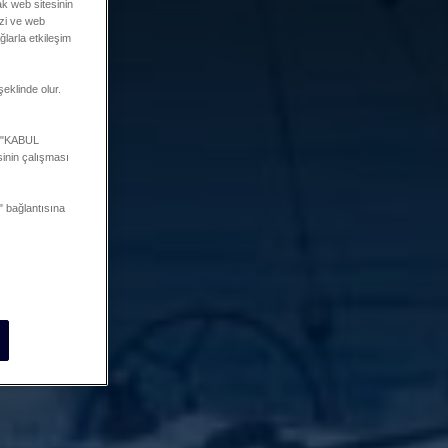
ak web sitesinin
mizi ve web
ğlarla etkileşim
şeklinde olur.
a "KABUL
inin çalışması
 bağlantısına