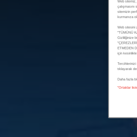
Web sitemiz, 
çalışmasını sa
sitemizin per
kurmanıza ol
Web sitesini z
"TÜMÜNÜ KABU
Gizliliğinize
"ÇEREZLERİMİ
ETMEDEN DEVA
için kesinlikl
Tercihlerini
tıklayarak değ
Daha fazla bilg
"Ortaklar list