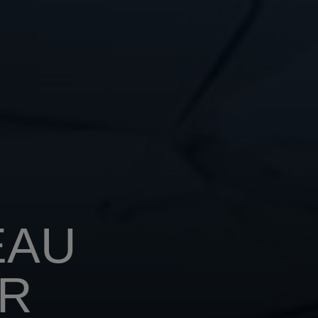
EAU
R