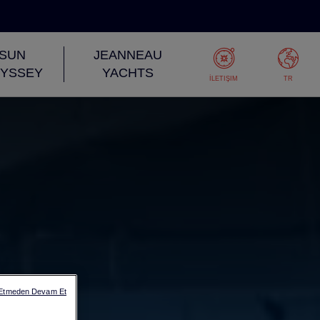
SUN
JEANNEAU
YSSEY
YACHTS
İLETIŞIM
TR
 Etmeden Devam Et