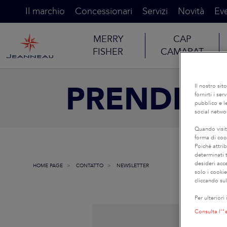
Il marchio
Concessionari
Servizi
Novità
Eve
MERRY
CAP
FISHER
CAMARAT
PRENDETE 
Il nostro sit
fornirti i se
pubblico e le
social netwo
Quando visit
forma di coo
Poiché attrib
determinati t
desideri acc
HOME PAGE
CONTATTO
NEWSLETTER
solo i cooki
cliccando sul
Per ulteriori
Consulta l’"