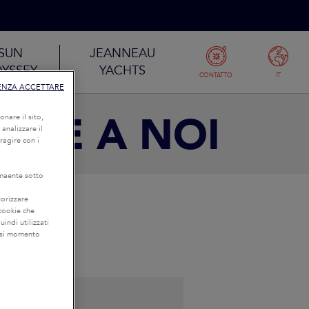
SUN
JEANNEAU
YSSEY
YACHTS
CONTATTO
IT
ENZA ACCETTARE
IEME A NOI
onare il sito,
 analizzare il
eragire con i
lmaente sotto
torizzare
 cookie che
uindi utilizzati
iasi momento