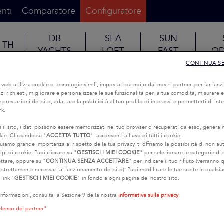
nti
Comparatore
Configuratore
DB
SEA
SUN
TH
YACHTS
LOFT
FAST
OD
CONTINUA S
IL LARGO INS
o web utilizza cookie o tecnologie simili, impostati da noi o dai nostri partner, per far funzi
rvizi richiesti, migliorare e personalizzare le sue funzionalità per la tua comodità, misurare e
 prestazioni del sito, adattare la pubblicità al tuo profilo di interessi e permetterti di int
rk.
i il sito, i dati possono essere memorizzati nel tuo browser o recuperati da esso, genera
kie. Cliccando su "
ACCETTA TUTTO
", acconsenti all’uso di tutti i cookie.
uiamo grande importanza al rispetto della tua privacy, ti offriamo la possibilità di non au
ipi di cookie. Puoi cliccare su "
GESTISCI I MIEI COOKIE
" per selezionare le categorie di
ettare, oppure su "
CONTINUA SENZA ACCETTARE
" per indicare il tuo rifiuto (verranno q
e strettamente necessari al funzionamento del sito). Puoi modificare le tue scelte in quals
 link "
GESTISCI I MIEI COOKIE
" in fondo a ogni pagina del nostro sito.
 informazioni, consulta la Sezione 9 della nostra
informativa sulla privacy
.
elenco dei partner"