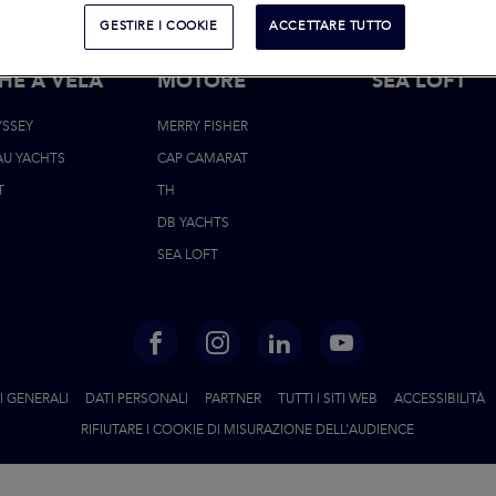
GESTIRE I COOKIE
ACCETTARE TUTTO
HE A VELA
MOTORE
FOOTER
SEA LOFT
YSSEY
MERRY FISHER
NAVIGATI
AU YACHTS
CAP CAMARAT
T
TH
DB YACHTS
SEA LOFT
FACEBOOK
INSTAGRAM
LINKED
YOUTUBE
IN
 GENERALI
DATI PERSONALI
PARTNER
TUTTI I SITI WEB
ACCESSIBILITÀ
RIFIUTARE I COOKIE DI MISURAZIONE DELL’AUDIENCE