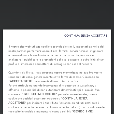
CONTINUA SENZA ACCETTARE
Il nostro sito web utilizza cookie o tecnologie simili, impostati da noi o dai
nostri partner, per far funzionare il sito, fornirti i servizi richiesti, migliorare
e personalizzare le sue funzionalità per la tua comodità, misurare e
analizzare il pubblico e le prestazioni del sito, adattare la pubblicità al tuo
profilo di interessi e permetterti di interagire con i social network.
Quando visiti il sito, i dati possono essere memorizzati nel tuo browser o
recuperati da esso, generalmaente sotto forma di cookie. Cliccando su
"
ACCETTA TUTTO
", acconsenti all’uso di tutti i cookie.
Poiché attribuiamo grande importanza al rispetto della tua privacy, ti
offriamo la possibilità di non autorizzare determinati tipi di cookie. Puoi
cliccare su "
GESTISCI I MIEI COOKIE
" per selezionare le categorie di
cookie che desideri accettare, oppure su "
CONTINUA SENZA
ACCETTARE
" per indicare il tuo rifiuto (verranno quindi utilizzati solo i
cookie strettamente necessari al funzionamento del sito). Puoi modificare le
tue scelte in qualsiasi momento cliccando sul link "
GESTISCI I MIEI