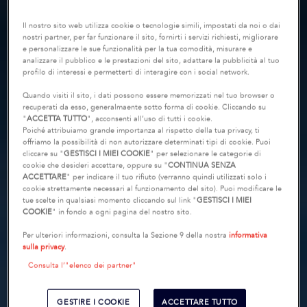
Il nostro sito web utilizza cookie o tecnologie simili, impostati da noi o dai
nostri partner, per far funzionare il sito, fornirti i servizi richiesti, migliorare
e personalizzare le sue funzionalità per la tua comodità, misurare e
analizzare il pubblico e le prestazioni del sito, adattare la pubblicità al tuo
profilo di interessi e permetterti di interagire con i social network.
Quando visiti il sito, i dati possono essere memorizzati nel tuo browser o
recuperati da esso, generalmaente sotto forma di cookie. Cliccando su
"
ACCETTA TUTTO
", acconsenti all’uso di tutti i cookie.
Poiché attribuiamo grande importanza al rispetto della tua privacy, ti
offriamo la possibilità di non autorizzare determinati tipi di cookie. Puoi
cliccare su "
GESTISCI I MIEI COOKIE
" per selezionare le categorie di
cookie che desideri accettare, oppure su "
CONTINUA SENZA
ACCETTARE
" per indicare il tuo rifiuto (verranno quindi utilizzati solo i
cookie strettamente necessari al funzionamento del sito). Puoi modificare le
tue scelte in qualsiasi momento cliccando sul link "
GESTISCI I MIEI
COOKIE
" in fondo a ogni pagina del nostro sito.
Per ulteriori informazioni, consulta la Sezione 9 della nostra
informativa
sulla privacy
.
Consulta l’"elenco dei partner"
GESTIRE I COOKIE
ACCETTARE TUTTO